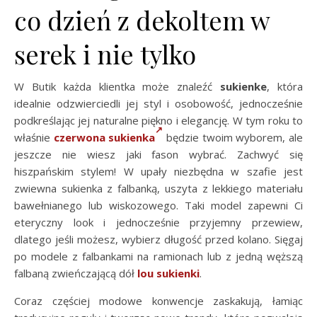
co dzień z dekoltem w
serek i nie tylko
W Butik każda klientka może znaleźć
sukienke
, która
idealnie odzwierciedli jej styl i osobowość, jednocześnie
podkreślając jej naturalne piękno i elegancję. W tym roku to
właśnie
czerwona sukienka
będzie twoim wyborem, ale
jeszcze nie wiesz jaki fason wybrać. Zachwyć się
hiszpańskim stylem! W upały niezbędna w szafie jest
zwiewna sukienka z falbanką, uszyta z lekkiego materiału
bawełnianego lub wiskozowego. Taki model zapewni Ci
eteryczny look i jednocześnie przyjemny przewiew,
dlatego jeśli możesz, wybierz długość przed kolano. Sięgaj
po modele z falbankami na ramionach lub z jedną węższą
falbaną zwieńczającą dół
lou sukienki
.
Coraz częściej modowe konwencje zaskakują, łamiąc