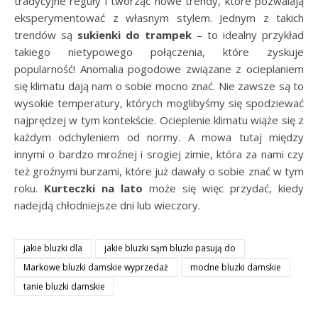
tradycyjne reguły i tworząc nowe trendy, które pozwalają
eksperymentować z własnym stylem. Jednym z takich
trendów są
sukienki do trampek
– to idealny przykład
takiego nietypowego połączenia, które zyskuje
popularność! Anomalia pogodowe związane z ocieplaniem
się klimatu dają nam o sobie mocno znać. Nie zawsze są to
wysokie temperatury, których moglibyśmy się spodziewać
najprędzej w tym kontekście. Ocieplenie klimatu wiąże się z
każdym odchyleniem od normy. A mowa tutaj między
innymi o bardzo mroźnej i srogiej zimie, która za nami czy
też groźnymi burzami, które już dawały o sobie znać w tym
roku.
Kurteczki na lato
może się więc przydać, kiedy
nadejdą chłodniejsze dni lub wieczory.
jakie bluzki dla
jakie bluzki sąm bluzki pasują do
Markowe bluzki damskie wyprzedaż
modne bluzki damskie
tanie bluzki damskie