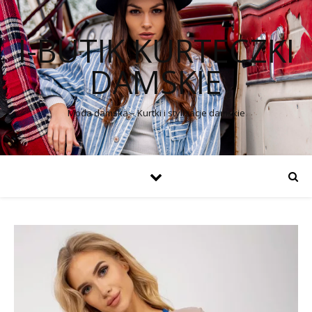
I-BUTIK KURTECZKI
DAMSKIE
Moda damska – Kurtki i stylizacje damskie