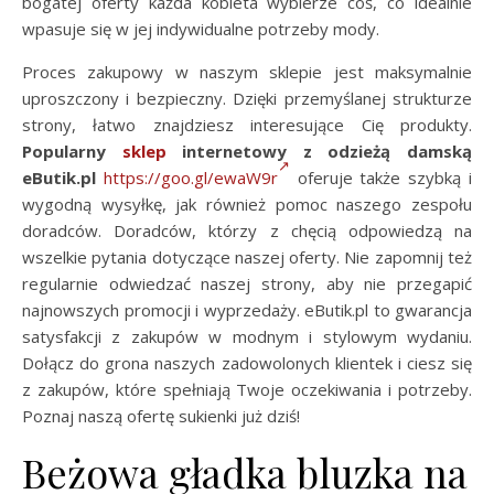
bogatej oferty każda kobieta wybierze coś, co idealnie
wpasuje się w jej indywidualne potrzeby mody.
Proces zakupowy w naszym sklepie jest maksymalnie
uproszczony i bezpieczny. Dzięki przemyślanej strukturze
strony, łatwo znajdziesz interesujące Cię produkty.
Popularny
sklep
internetowy z odzieżą damską
eButik.pl
https://goo.gl/ewaW9r
oferuje także szybką i
wygodną wysyłkę, jak również pomoc naszego zespołu
doradców. Doradców, którzy z chęcią odpowiedzą na
wszelkie pytania dotyczące naszej oferty. Nie zapomnij też
regularnie odwiedzać naszej strony, aby nie przegapić
najnowszych promocji i wyprzedaży. eButik.pl to gwarancja
satysfakcji z zakupów w modnym i stylowym wydaniu.
Dołącz do grona naszych zadowolonych klientek i ciesz się
z zakupów, które spełniają Twoje oczekiwania i potrzeby.
Poznaj naszą ofertę sukienki już dziś!
Beżowa gładka bluzka na