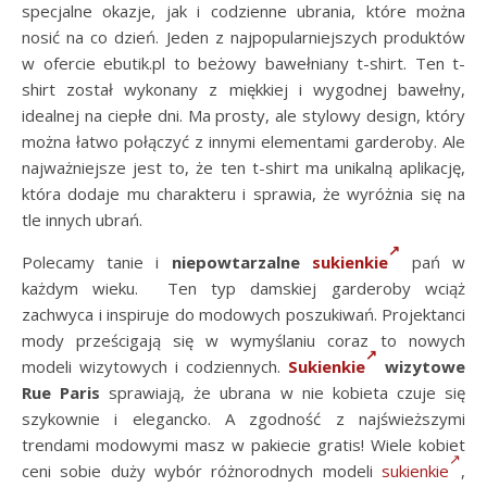
specjalne okazje, jak i codzienne ubrania, które można
nosić na co dzień. Jeden z najpopularniejszych produktów
w ofercie ebutik.pl to beżowy bawełniany t-shirt. Ten t-
shirt został wykonany z miękkiej i wygodnej bawełny,
idealnej na ciepłe dni. Ma prosty, ale stylowy design, który
można łatwo połączyć z innymi elementami garderoby. Ale
najważniejsze jest to, że ten t-shirt ma unikalną aplikację,
która dodaje mu charakteru i sprawia, że wyróżnia się na
tle innych ubrań.
Polecamy tanie i
niepowtarzalne
sukienkie
pań w
każdym wieku. Ten typ damskiej garderoby wciąż
zachwyca i inspiruje do modowych poszukiwań. Projektanci
mody prześcigają się w wymyślaniu coraz to nowych
modeli wizytowych i codziennych.
Sukienkie
wizytowe
Rue Paris
sprawiają, że ubrana w nie kobieta czuje się
szykownie i elegancko. A zgodność z najświeższymi
trendami modowymi masz w pakiecie gratis! Wiele kobiet
ceni sobie duży wybór różnorodnych modeli
sukienkie
,