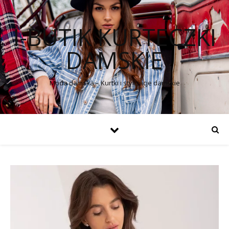
I-BUTIK KURTECZKI
DAMSKIE
Moda damska – Kurtki i stylizacje damskie