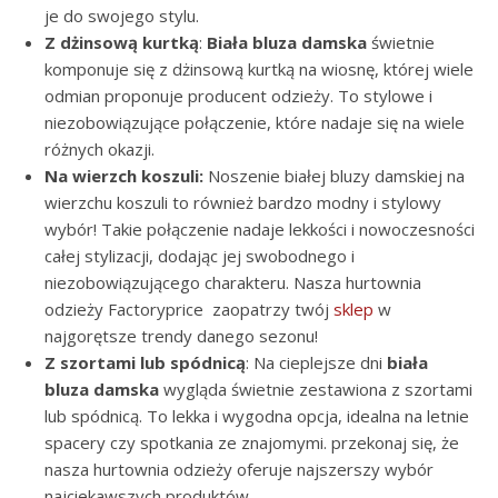
je do swojego stylu.
Z dżinsową kurtką
:
Biała bluza damska
świetnie
komponuje się z dżinsową kurtką na wiosnę, której wiele
odmian proponuje producent odzieży. To stylowe i
niezobowiązujące połączenie, które nadaje się na wiele
różnych okazji.
Na wierzch koszuli:
Noszenie białej bluzy damskiej na
wierzchu koszuli to również bardzo modny i stylowy
wybór! Takie połączenie nadaje lekkości i nowoczesności
całej stylizacji, dodając jej swobodnego i
niezobowiązującego charakteru. Nasza hurtownia
odzieży Factoryprice zaopatrzy twój
sklep
w
najgorętsze trendy danego sezonu!
Z szortami lub spódnicą
: Na cieplejsze dni
biała
bluza damska
wygląda świetnie zestawiona z szortami
lub spódnicą. To lekka i wygodna opcja, idealna na letnie
spacery czy spotkania ze znajomymi. przekonaj się, że
nasza hurtownia odzieży oferuje najszerszy wybór
najciekawszych produktów.