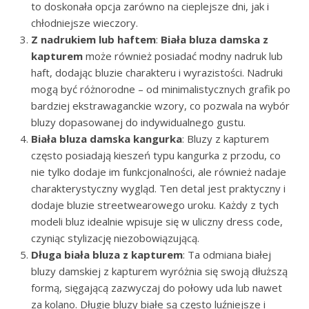
to doskonała opcja zarówno na cieplejsze dni, jak i
chłodniejsze wieczory.
Z nadrukiem lub haftem
:
Biała bluza damska z
kapturem
może również posiadać modny nadruk lub
haft, dodając bluzie charakteru i wyrazistości. Nadruki
mogą być różnorodne – od minimalistycznych grafik po
bardziej ekstrawaganckie wzory, co pozwala na wybór
bluzy dopasowanej do indywidualnego gustu.
Biała bluza damska kangurka
: Bluzy z kapturem
często posiadają kieszeń typu kangurka z przodu, co
nie tylko dodaje im funkcjonalności, ale również nadaje
charakterystyczny wygląd. Ten detal jest praktyczny i
dodaje bluzie streetwearowego uroku. Każdy z tych
modeli bluz idealnie wpisuje się w uliczny dress code,
czyniąc stylizację niezobowiązującą.
Długa biała bluza z kapturem
: Ta odmiana białej
bluzy damskiej z kapturem wyróżnia się swoją dłuższą
formą, sięgającą zazwyczaj do połowy uda lub nawet
za kolano. Długie bluzy białe są często luźniejsze i