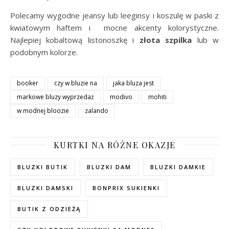
Polecamy wygodne jeansy lub leeginsy i koszulę w paski z
kwiatowym haftem i mocne akcenty kolorystyczne.
Najlepiej kobaltową listonoszkę i
złota szpilka
lub w
podobnym kolorze.
booker
czy w bluzie na
jaka bluza jest
markowe bluzy wyprzedaż
modivo
mohiti
w modnej bloozie
zalando
KURTKI NA RÓŻNE OKAZJE
BLUZKI BUTIK
BLUZKI DAM
BLUZKI DAMKIE
BLUZKI DAMSKI
BONPRIX SUKIENKI
BUTIK Z ODZIEŻĄ