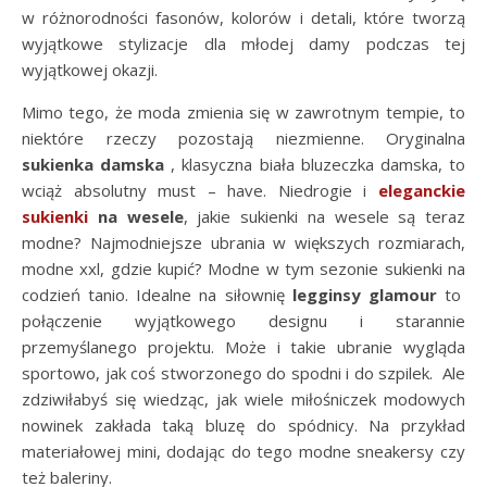
w różnorodności fasonów, kolorów i detali, które tworzą
wyjątkowe stylizacje dla młodej damy podczas tej
wyjątkowej okazji.
Mimo tego, że moda zmienia się w zawrotnym tempie, to
niektóre rzeczy pozostają niezmienne. Oryginalna
sukienka damska
, klasyczna biała bluzeczka damska, to
wciąż absolutny must – have. Niedrogie i
eleganckie
sukienki
na wesele
, j
akie sukienki na wesele są teraz
modne? Najmodniejsze ubrania w większych rozmiarach,
modne xxl, gdzie kupić?
Modne w tym sezonie sukienki na
codzień tanio. Idealne na siłownię
legginsy glamour
to
połączenie wyjątkowego designu i starannie
przemyślanego projektu. Może i takie ubranie wygląda
sportowo, jak coś stworzonego do spodni i do szpilek. Ale
zdziwiłabyś się wiedząc, jak wiele miłośniczek modowych
nowinek zakłada taką bluzę do spódnicy. Na przykład
materiałowej mini, dodając do tego modne sneakersy czy
też baleriny.