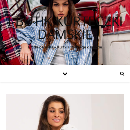
I-BUTIK KURTECZKI
DAMSKIE
Moda damska – Kurtki i stylizacje damskie