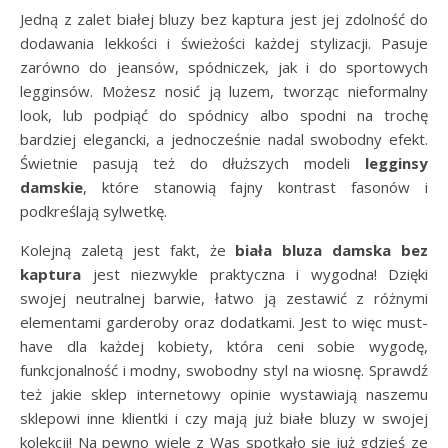
Jedną z zalet białej bluzy bez kaptura jest jej zdolność do
dodawania lekkości i świeżości każdej stylizacji. Pasuje
zarówno do jeansów, spódniczek, jak i do sportowych
legginsów. Możesz nosić ją luzem, tworząc nieformalny
look, lub podpiąć do spódnicy albo spodni na trochę
bardziej elegancki, a jednocześnie nadal swobodny efekt.
Świetnie pasują też do dłuższych modeli
legginsy
damskie
, które stanowią fajny kontrast fasonów i
podkreślają sylwetkę.
Kolejną zaletą jest fakt, że
biała bluza damska bez
kaptura
jest niezwykle praktyczna i wygodna! Dzięki
swojej neutralnej barwie, łatwo ją zestawić z różnymi
elementami garderoby oraz dodatkami. Jest to więc must-
have dla każdej kobiety, która ceni sobie wygodę,
funkcjonalność i modny, swobodny styl na wiosnę. Sprawdź
też jakie sklep internetowy opinie wystawiają naszemu
sklepowi inne klientki i czy mają już białe bluzy w swojej
kolekcji! Na pewno wiele z Was spotkało się już gdzieś ze