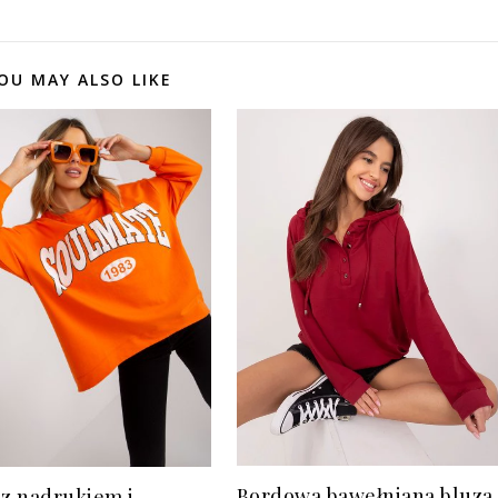
OU MAY ALSO LIKE
Bordowa bawełniana bluza
 z nadrukiem i