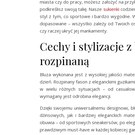
miasta czy do pracy, możesz założyć na prz
podkreślisz swoją talię. Nasze
sukienki
codzien
styl z tym, co sportowe i bardzo wygodne. 
dopasowane – wszystko zależy od Twoich oso
czy raczej ukryć jej mankamenty.
Cechy i stylizacje 
rozpinaną
Bluza wykonana jest z wysokiej jakości mat
dzień. Rozpinany fason z eleganckimi guzikam
w wielu różnych sytuacjach – od casualow
wymagany jest odrobina elegancji.
Dzięki swojemu uniwersalnemu designowi, bl
dżinsowych, jak i bardziej eleganckich mat
obuwia – od sportowych sneakersów, po elega
prawdziwym must-have w każdej kobiecej gar