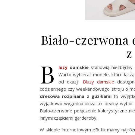
Biało-czerwona 
z
B
luzy
damskie
stanowią niezbędny e
Warto wybierać modele, które łączą 
od okazji.
Bluzy damskie
dostępne
codziennego czy weekendowego stroju o mod
dresowa rozpinana z guzikami
to wyjątko
wyjątkowo wygodna bluza to idealny wybór d
Biało-czerwone połączenie kolorystyczne nie
innymi częściami garderoby.
W sklepie internetowym eButik mamy najróżn