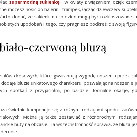
ykład
supermodną sukienkę
w kwiaty z wiązaniem, dzięki cze
ne możesz nosić do balerin i trampek, łącząc dziewczęcy subtel
Warto dodać, że sukienki na co dzień mogą być rozkloszowane l
bistych upodobań i tego, czy pragniesz podkreślić swoją figur
z biało-czerwoną bluzą
eriałów dresowych, które gwarantują wygodę noszenia przez ca
i dodaje bluzie unikatowego charakteru, pozwalając na noszenie j
ych spotkań z przyjaciółmi, po bardziej formalne okazje, g
uza świetnie komponuje się z różnymi rodzajami spodni, zarów
eriałowych. Można ją także zestawiać z różnorodnymi rodzaja
nckie buty na obcasie. Ta wszechstronność sprawia, że bluza je
derobie.