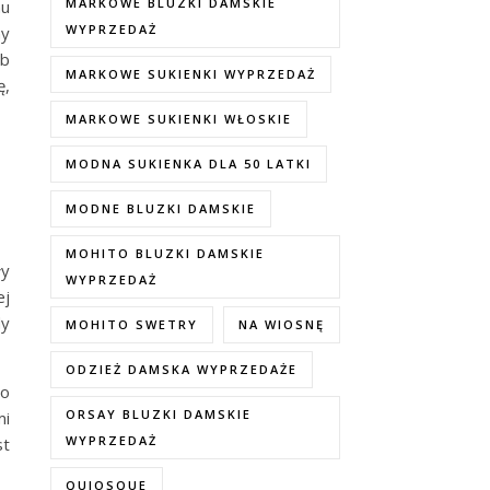
MARKOWE BLUZKI DAMSKIE
mu
WYPRZEDAŻ
ny
ub
MARKOWE SUKIENKI WYPRZEDAŻ
ę,
MARKOWE SUKIENKI WŁOSKIE
MODNA SUKIENKA DLA 50 LATKI
MODNE BLUZKI DAMSKIE
MOHITO BLUZKI DAMSKIE
ły
WYPRZEDAŻ
ej
dy
MOHITO SWETRY
NA WIOSNĘ
ODZIEŻ DAMSKA WYPRZEDAŻE
no
ORSAY BLUZKI DAMSKIE
mi
WYPRZEDAŻ
st
QUIOSQUE