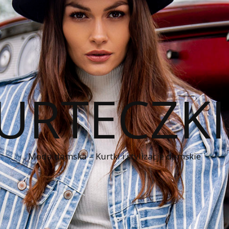
KURTECZK
Moda damska – Kurtki i stylizacje damskie