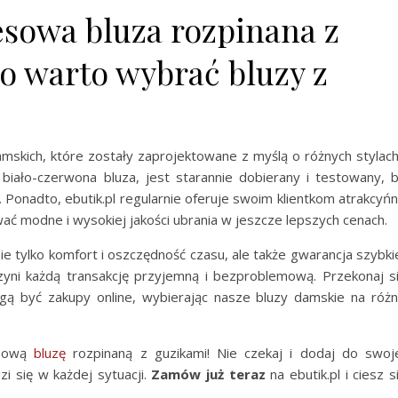
sowa bluza rozpinana z
o warto wybrać bluzy z
amskich, które zostały zaprojektowane z myślą o różnych stylach
biało-czerwona bluza, jest starannie dobierany i testowany, 
. Ponadto, ebutik.pl regularnie oferuje swoim klientkom atrakcyń
ć modne i wysokiej jakości ubrania w jeszcze lepszych cenach.
nie tylko komfort i oszczędność czasu, ale także gwarancja szybki
 czyni każdą transakcję przyjemną i bezproblemową. Przekonaj s
gą być zakupy online, wybierając nasze bluzy damskie na róż
esową
bluzę
rozpinaną z guzikami! Nie czekaj i dodaj do swoj
i się w każdej sytuacji.
Zamów już teraz
na ebutik.pl i ciesz s