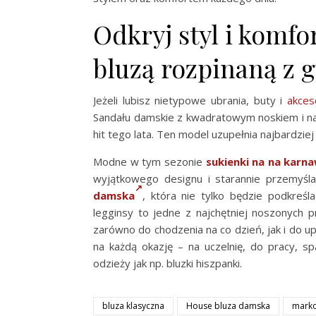
Odkryj styl i komf
bluzą rozpinaną z 
Jeżeli lubisz nietypowe ubrania, buty i
akces
Sandału damskie z kwadratowym noskiem i na 
hit tego lata. Ten model uzupełnia najbardzie
Modne w tym sezonie
sukienki na na karna
wyjątkowego designu i starannie przemyśla
damska
, która nie tylko będzie podkreś
legginsy to jedne z najchętniej noszonych 
zarówno do chodzenia na co dzień, jak i do u
na każdą okazję – na uczelnię, do pracy, s
odzieży jak np. bluzki hiszpanki.
bluza klasyczna
House bluza damska
marko