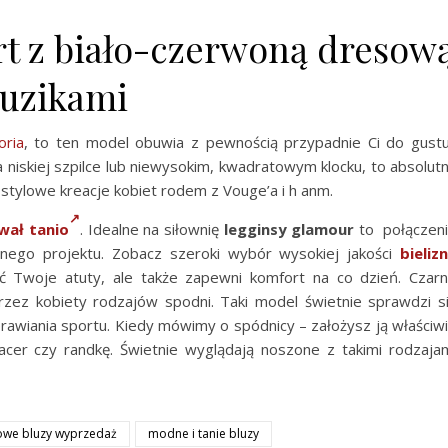
ort z biało-czerwoną dresow
guzikami
oria
, to ten model obuwia z pewnością przypadnie Ci do gust
niskiej szpilce lub niewysokim, kwadratowym klocku, to absolut
j stylowe kreacje kobiet rodem z Vouge’a i h anm.
wał tanio
. Idealne na siłownię
legginsy glamour
to połączen
nego projektu. Zobacz szeroki wybór wysokiej jakości
bieliz
lać Twoje atuty, ale także zapewni komfort na co dzień. Czar
przez kobiety rodzajów spodni. Taki model świetnie sprawdzi s
prawiania sportu. Kiedy mówimy o spódnicy – założysz ją właściw
pacer czy randkę. Świetnie wyglądają noszone z takimi rodzaja
we bluzy wyprzedaż
modne i tanie bluzy