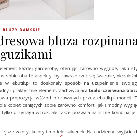
BLUZY DAMSKIE
dresowa bluza rozpinan
 guzikami
lement każdej garderoby, oferując zarówno wygodę, jak i sty
w sobie oba te aspekty, by zawsze czuć się świetnie, niezależn
 w ebutik.pl to doskonały sposób na uzupełnienie swoje
ny i praktycznie element. Zachwycająca
biało-czerwona blu
wa propozycja wśśród oferowanych przez ebutik.pl modeli. 
la kobiet ceniących sobie zarówno komfort, jak i modny wyglą
 tylko przyciąga wzrok, ale także pozwala na liczne kombinacje
iejsze wzory, kolory i modele sukienek. Na codzienne wyjście 