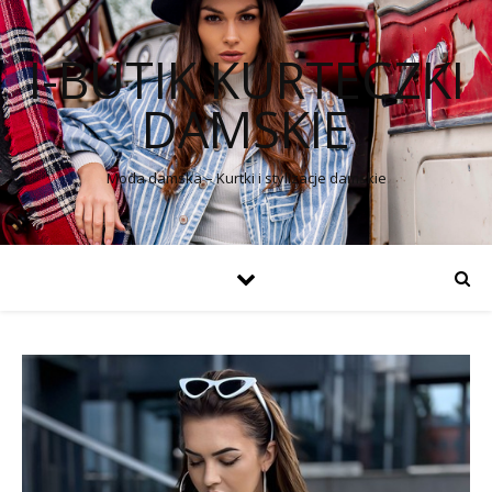
I-BUTIK KURTECZKI
DAMSKIE
Moda damska – Kurtki i stylizacje damskie