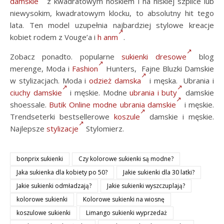
damskie
z kwadratowym noskiem i na niskiej szpilce lub
niewysokim, kwadratowym klocku, to absolutny hit tego
lata. Ten model uzupełnia najbardziej stylowe kreacje
kobiet rodem z Vouge’a i
h anm
.
Zobacz ponadto. popularne
sukienki dresowe
blog
merenge, Moda i
Fashion
Hunters, Fajne Bluzki Damskie
w stylizacjach. Moda i
odzież damska
i męska. Ubrania i
ciuchy damskie
i męskie. Modne
ubrania i buty
damskie
shoessale.
Butik Online
modne ubrania damskie
i męskie.
Trendseterki bestsellerowe
koszule
damskie i męskie.
Najlepsze
stylizacje
Stylomierz.
bonprix sukienki
Czy kolorowe sukienki są modne?
Jaka sukienka dla kobiety po 50?
Jakie sukienki dla 30 latki?
Jakie sukienki odmładzają?
Jakie sukienki wyszczuplają?
kolorowe sukienki
Kolorowe sukienki na wiosnę
koszulowe sukienki
Limango sukienki wyprzedaż