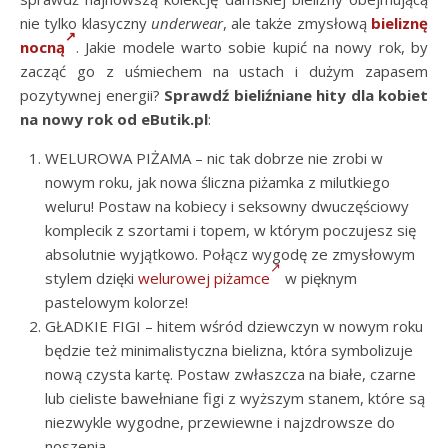
nie tylko klasyczny
underwear
, ale także zmysłową
bieliznę
nocną
. Jakie modele warto sobie kupić na nowy rok, by
zacząć go z uśmiechem na ustach i dużym zapasem
pozytywnej energii?
Sprawdź bieliźniane hity dla kobiet
na nowy rok od eButik.pl
:
WELUROWA PIŻAMA – nic tak dobrze nie zrobi w
nowym roku, jak nowa śliczna piżamka z milutkiego
weluru! Postaw na kobiecy i seksowny dwuczęściowy
komplecik z szortami i topem, w którym poczujesz się
absolutnie wyjątkowo. Połącz wygodę ze zmysłowym
stylem dzięki
welurowej piżamce
w pięknym
pastelowym kolorze!
GŁADKIE FIGI – hitem wśród dziewczyn w nowym roku
będzie też minimalistyczna bielizna, która symbolizuje
nową czysta kartę. Postaw zwłaszcza na białe, czarne
lub cieliste bawełniane figi z wyższym stanem, które są
niezwykle wygodne, przewiewne i najzdrowsze do
noszenia.