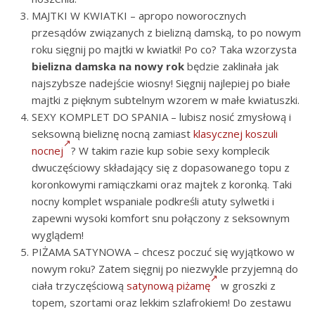
MAJTKI W KWIATKI – apropo noworocznych
przesądów związanych z bielizną damską, to po nowym
roku sięgnij po majtki w kwiatki! Po co? Taka wzorzysta
bielizna damska na nowy rok
będzie zaklinała jak
najszybsze nadejście wiosny! Sięgnij najlepiej po białe
majtki z pięknym subtelnym wzorem w małe kwiatuszki.
SEXY KOMPLET DO SPANIA – lubisz nosić zmysłową i
seksowną bieliznę nocną zamiast
klasycznej koszuli
nocnej
? W takim razie kup sobie sexy komplecik
dwuczęściowy składający się z dopasowanego topu z
koronkowymi ramiączkami oraz majtek z koronką. Taki
nocny komplet wspaniale podkreśli atuty sylwetki i
zapewni wysoki komfort snu połączony z seksownym
wyglądem!
PIŻAMA SATYNOWA – chcesz poczuć się wyjątkowo w
nowym roku? Zatem sięgnij po niezwykle przyjemną do
ciała trzyczęściową
satynową piżamę
w groszki z
topem, szortami oraz lekkim szlafrokiem! Do zestawu