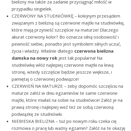
bielizny ma także za zadanie przyciągnąć miłość w
przypadku singielek.
CZERWONY NA STUDNIÓWKĘ – kolejnym przesądem
związanym z bielizną są czerwone majtki na studniówkę,
które mają przynieść szczęście na maturze! Dlaczego
akurat czerwony kolor? Bo oznacza silną osobowość i
pewność siebie, ponadto jest symbolem silnych uczuć,
życia i władzy. Właśnie dlatego
czerwona bielizna
damska na nowy rok
jest tak popularna! Na
studniówkę włóż najlepiej czerwone majtki na lewą
stronę, wtedy szczęście będzie jeszcze większe, i
pamiętaj o czerwonej podwiązce!
CZERWIEŃ NA MATURZE – żeby dopomóc szczęściu na
maturze załóż w dniu egzaminów te same czerwone
majtki, które miałaś na sobie na studniówce! Załóż je na
prawą stronę i najlepiej weź też ze sobą czerwoną
podwiązkę ze studniówki.
NIEBIESKA BIELIZNA – tuż po nowym roku czeka cię
rozmowa o pracę lub ważny egzamin? Załóż na te okazję