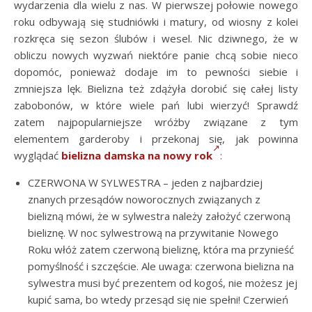
wydarzenia dla wielu z nas. W pierwszej połowie nowego
roku odbywają się studniówki i matury, od wiosny z kolei
rozkręca się sezon ślubów i wesel. Nic dziwnego, że w
obliczu nowych wyzwań niektóre panie chcą sobie nieco
dopomóc, ponieważ dodaje im to pewności siebie i
zmniejsza lęk. Bielizna też zdążyła dorobić się całej listy
zabobonów, w które wiele pań lubi wierzyć! Sprawdź
zatem najpopularniejsze wróżby związane z tym
elementem garderoby i przekonaj się, jak powinna
wyglądać
bielizna damska na nowy rok
:
CZERWONA W SYLWESTRA – jeden z najbardziej
znanych przesądów noworocznych związanych z
bielizną mówi, że w sylwestra należy założyć czerwoną
bieliznę. W noc sylwestrową na przywitanie Nowego
Roku włóż zatem czerwoną bieliznę, która ma przynieść
pomyślność i szczęście. Ale uwaga: czerwona bielizna na
sylwestra musi być prezentem od kogoś, nie możesz jej
kupić sama, bo wtedy przesąd się nie spełni! Czerwień