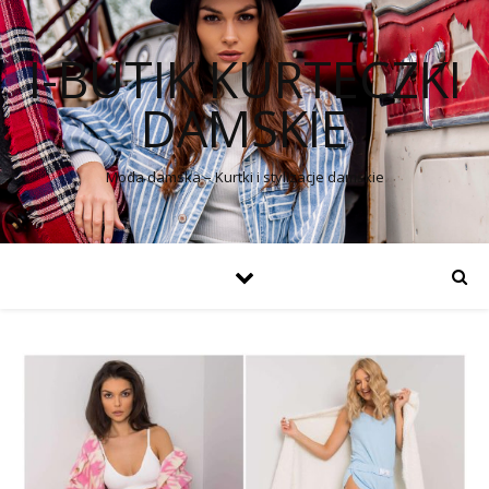
I-BUTIK KURTECZKI
DAMSKIE
Moda damska – Kurtki i stylizacje damskie