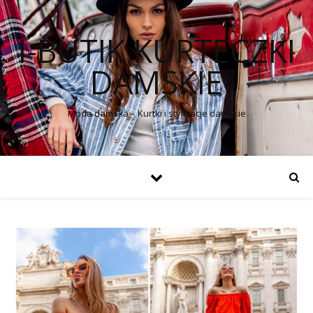
I-BUTIK KURTECZKI
DAMSKIE
Moda damska – Kurtki i stylizacje damskie