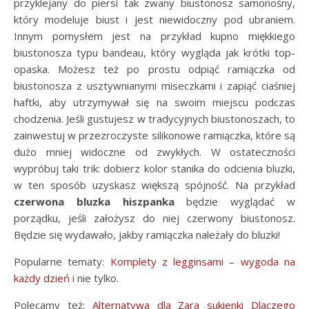
przyklejany do piersi tak zwany biustonosz samonośny,
który modeluje biust i jest niewidoczny pod ubraniem.
Innym pomysłem jest na przykład kupno miękkiego
biustonosza typu bandeau, który wygląda jak krótki top-
opaska. Możesz też po prostu odpiąć ramiączka od
biustonosza z usztywnianymi miseczkami i zapiąć ciaśniej
haftki, aby utrzymywał się na swoim miejscu podczas
chodzenia. Jeśli gustujesz w tradycyjnych biustonoszach, to
zainwestuj w przezroczyste silikonowe ramiączka, które są
dużo mniej widoczne od zwykłych. W ostateczności
wypróbuj taki trik: dobierz kolor stanika do odcienia bluzki,
w ten sposób uzyskasz większą spójność. Na przykład
czerwona bluzka hiszpanka
będzie wyglądać w
porządku, jeśli założysz do niej czerwony biustonosz.
Będzie się wydawało, jakby ramiączka należały do bluzki!
Popularne tematy:
Komplety z legginsami – wygoda na
każdy dzień
i nie tylko.
Polecamy też:
Alternatywa dla Zara sukienki Dlaczego