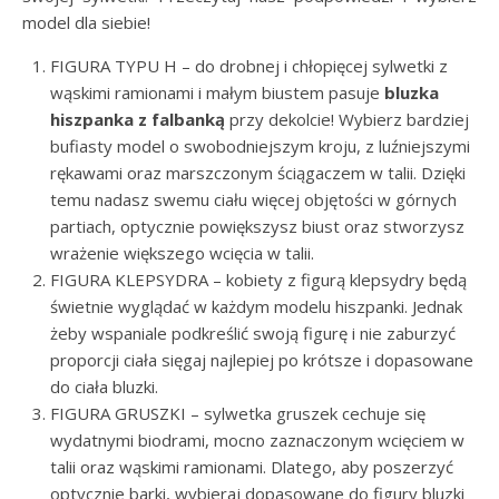
model dla siebie!
FIGURA TYPU H – do drobnej i chłopięcej sylwetki z
wąskimi ramionami i małym biustem pasuje
bluzka
hiszpanka z falbanką
przy dekolcie! Wybierz bardziej
bufiasty model o swobodniejszym kroju, z luźniejszymi
rękawami oraz marszczonym ściągaczem w talii. Dzięki
temu nadasz swemu ciału więcej objętości w górnych
partiach, optycznie powiększysz biust oraz stworzysz
wrażenie większego wcięcia w talii.
FIGURA KLEPSYDRA – kobiety z figurą klepsydry będą
świetnie wyglądać w każdym modelu hiszpanki. Jednak
żeby wspaniale podkreślić swoją figurę i nie zaburzyć
proporcji ciała sięgaj najlepiej po krótsze i dopasowane
do ciała bluzki.
FIGURA GRUSZKI – sylwetka gruszek cechuje się
wydatnymi biodrami, mocno zaznaczonym wcięciem w
talii oraz wąskimi ramionami. Dlatego, aby poszerzyć
optycznie barki, wybieraj dopasowane do figury bluzki