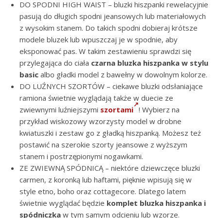
DO SPODNI HIGH WAIST – bluzki hiszpanki rewelacyjnie
pasują do długich spodni jeansowych lub materiałowych
z wysokim stanem. Do takich spodni dobieraj krótsze
modele bluzek lub wpuszczaj je w spodnie, aby
eksponować pas. W takim zestawieniu sprawdzi się
przylegająca do ciała
czarna bluzka hiszpanka w stylu
basic
albo gładki model z bawełny w dowolnym kolorze.
DO LUŹNYCH SZORTÓW – ciekawe bluzki odsłaniające
ramiona świetnie wyglądają także w duecie ze
zwiewnymi luźniejszymi
szortami
! Wybierz na
przykład wiskozowy wzorzysty model w drobne
kwiatuszki i zestaw go z gładką hiszpanką. Możesz też
postawić na szerokie szorty jeansowe z wyższym
stanem i postrzępionymi nogawkami.
ZE ZWIEWNĄ SPÓDNICĄ – niektóre dziewczęce bluzki
carmen, z koronką lub haftami, pięknie wpisują się w
style etno, boho oraz cottagecore. Dlatego latem
świetnie wyglądać będzie
komplet bluzka hiszpanka i
spódniczka
w tym samym odcieniu lub wzorze.