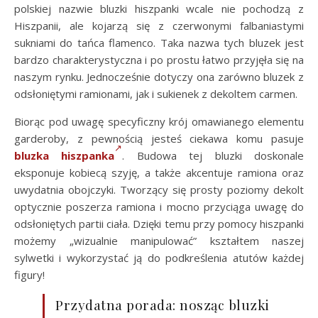
polskiej nazwie bluzki hiszpanki wcale nie pochodzą z
Hiszpanii, ale kojarzą się z czerwonymi falbaniastymi
sukniami do tańca flamenco. Taka nazwa tych bluzek jest
bardzo charakterystyczna i po prostu łatwo przyjęła się na
naszym rynku. Jednocześnie dotyczy ona zarówno bluzek z
odsłoniętymi ramionami, jak i sukienek z dekoltem carmen.
Biorąc pod uwagę specyficzny krój omawianego elementu
garderoby, z pewnością jesteś ciekawa komu pasuje
bluzka hiszpanka
. Budowa tej bluzki doskonale
eksponuje kobiecą szyję, a także akcentuje ramiona oraz
uwydatnia obojczyki. Tworzący się prosty poziomy dekolt
optycznie poszerza ramiona i mocno przyciąga uwagę do
odsłoniętych partii ciała. Dzięki temu przy pomocy hiszpanki
możemy „wizualnie manipulować” kształtem naszej
sylwetki i wykorzystać ją do podkreślenia atutów każdej
figury!
Przydatna porada: nosząc bluzki