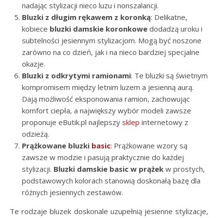
nadając stylizacji nieco luzu i nonszalancji.
Bluzki z długim rękawem z koronką
: Delikatne,
kobiece
bluzki damskie koronkowe
dodadzą uroku i
subtelności jesiennym stylizacjom. Mogą być noszone
zarówno na co dzień, jak i na nieco bardziej specjalne
okazje.
Bluzki z odkrytymi ramionami
: Te bluzki są świetnym
kompromisem między letnim luzem a jesienną aurą.
Dają możliwość eksponowania ramion, zachowując
komfort ciepła, a największy wybór modeli zawsze
proponuje eButik.pl najlepszy
sklep
internetowy z
odzieżą.
Prążkowane
bluzki
basic
: Prążkowane wzory są
zawsze w modzie i pasują praktycznie do każdej
stylizacji.
Bluzki damskie basic w prążek
w prostych,
podstawowych kolorach stanowią doskonałą bazę dla
różnych jesiennych zestawów.
Te rodzaje bluzek doskonale uzupełnią jesienne stylizacje,