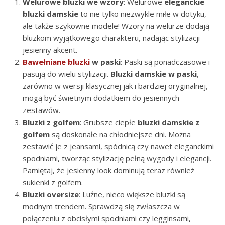
Welurowe bluzki we wzory
: Welurowe
eleganckie
bluzki damskie
to nie tylko niezwykle miłe w dotyku,
ale także szykowne modele! Wzory na welurze dodają
bluzkom wyjątkowego charakteru, nadając stylizacji
jesienny akcent.
Bawełniane bluzki
w paski
: Paski są ponadczasowe i
pasują do wielu stylizacji.
Bluzki damskie w paski
,
zarówno w wersji klasycznej jak i bardziej oryginalnej,
mogą być świetnym dodatkiem do jesiennych
zestawów.
Bluzki z golfem
: Grubsze ciepłe
bluzki damskie z
golfem
są doskonałe na chłodniejsze dni. Można
zestawić je z jeansami, spódnicą czy nawet eleganckimi
spodniami, tworząc stylizację pełną wygody i elegancji.
Pamiętaj, że jesienny look dominują teraz również
sukienki z golfem.
Bluzki oversize
: Luźne, nieco większe bluzki są
modnym trendem. Sprawdzą się zwłaszcza w
połączeniu z obcisłymi spodniami czy legginsami,