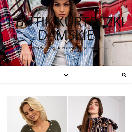
I-BUTIK KURTECZKI
DAMSKIE
Moda damska – Kurtki i stylizacje damskie