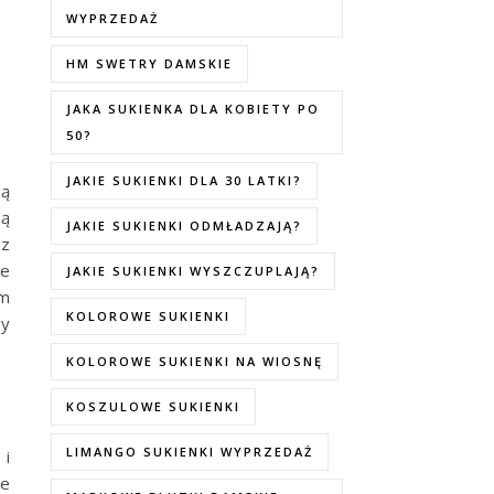
WYPRZEDAŻ
HM SWETRY DAMSKIE
JAKA SUKIENKA DLA KOBIETY PO
50?
JAKIE SUKIENKI DLA 30 LATKI?
ią
są
JAKIE SUKIENKI ODMŁADZAJĄ?
 z
ie
JAKIE SUKIENKI WYSZCZUPLAJĄ?
ym
KOLOROWE SUKIENKI
by
KOLOROWE SUKIENKI NA WIOSNĘ
KOSZULOWE SUKIENKI
LIMANGO SUKIENKI WYPRZEDAŻ
 i
je