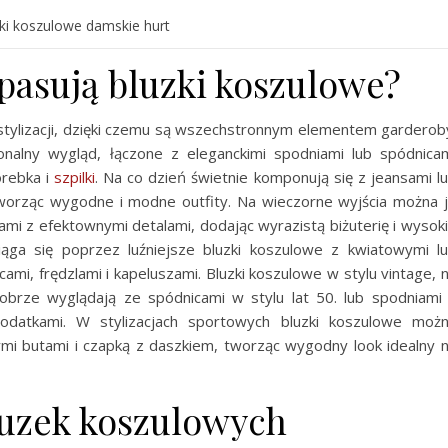
ki koszulowe damskie hurt
i pasują bluzki koszulowe?
stylizacji, dzięki czemu są wszechstronnym elementem garderob
onalny wygląd, łączone z eleganckimi spodniami lub spódnica
orebka i
szpilki
. Na co dzień świetnie komponują się z jeansami l
 tworząc wygodne i modne outfity. Na wieczorne wyjścia można 
ami z efektownymi detalami, dodając wyrazistą biżuterię i wysok
siąga się poprzez luźniejsze bluzki koszulowe z kwiatowymi l
ami, frędzlami i kapeluszami. Bluzki koszulowe w stylu vintage, 
obrze wyglądają ze spódnicami w stylu lat 50. lub spodniami
odatkami. W stylizacjach sportowych bluzki koszulowe moż
ymi butami i czapką z daszkiem, tworząc wygodny look idealny 
uzek koszulowych