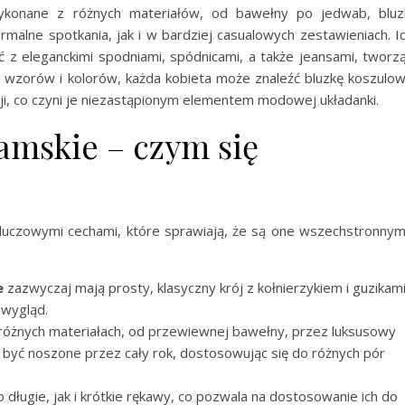
ykonane z różnych materiałów, od bawełny po jedwab, bluz
alne spotkania, jak i w bardziej casualowych zestawieniach. I
 z eleganckimi spodniami, spódnicami, a także jeansami, tworz
u wzorów i kolorów, każda kobieta może znaleźć bluzkę koszulo
ji, co czyni je niezastąpionym elementem modowej układanki.
amskie – czym się
 kluczowymi cechami, które sprawiają, że są one wszechstronnym
e
zazwyczaj mają prosty, klasyczny krój z kołnierzykiem i guzikam
 wygląd.
różnych materiałach, od przewiewnej bawełny, przez luksusowy
ą być noszone przez cały rok, dostosowując się do różnych pór
 długie, jak i krótkie rękawy, co pozwala na dostosowanie ich do