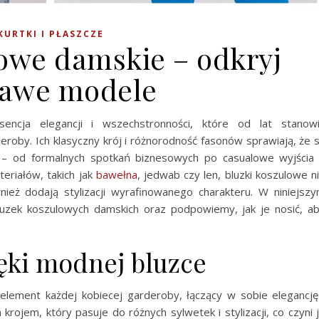
KURTKI I PŁASZCZE
lowe damskie – odkryj
kawe modele
ncja elegancji i wszechstronności, które od lat stanow
eroby. Ich klasyczny krój i różnorodność fasonów sprawiają, że 
 – od formalnych spotkań biznesowych po casualowe wyjścia
teriałów, takich jak
bawełna
, jedwab czy len, bluzki koszulowe n
nież dodają stylizacji wyrafinowanego charakteru. W niniejsz
luzek koszulowych damskich oraz podpowiemy, jak je nosić, a
ęki modnej bluzce
element każdej kobiecej garderoby, łączący w sobie elegancję
 krojem, który pasuje do różnych sylwetek i stylizacji, co czyni 