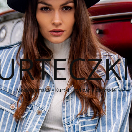
KURTECZK
Moda damska – Kurtki i stylizacje damskie