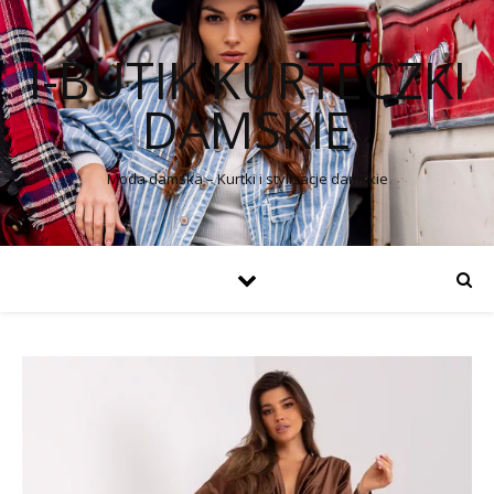
I-BUTIK KURTECZKI
DAMSKIE
Moda damska – Kurtki i stylizacje damskie