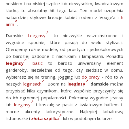
noskiem i na niskiej szpilce lub niewysokim, kwadratowym
klocku, to absolutny hit tego lata. Ten model uzupełnia
najbardziej stylowe kreacje kobiet rodem z Vouge’a i
h
anm
.
Damskie
Leeginsy
to niezwykle wszechstronne i
wygodne spodnie, które pasują do wielu stylizacji.
Oferujemy różne modele, od prostych i jednokolorowych
po bardziej ozdobne z nadrukami i lampasami. Ponadto
leeginsy
basic
to bardzo uniwersalny element
garderoby, niezależnie od tego, czy siedzisz w domu,
wybierasz się na trening, jogging lub
do pracy
– rób to w
naszych
leginsach
. Boom na
leeginsy
damskie
można
przypisać kilku czynnikom, które wspólnie przyczyniły się
do ich ogromnej popularności. Polecamy wygodne jeansy
lub
leeginsy
i koszulę w paski z kwiatowym haftem i
mocne akcenty kolorystyczne. Najlepiej kobaltową
listonoszkę i
złota szpilka
lub w podobnym kolorze.