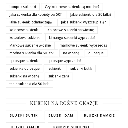
bonprix sukienki
Czy kolorowe sukienki są modne?
Jaka sukienka dla kobiety po 50?
Jakie sukienki dla 30 latki?
Jakie sukienki odmładzają?
Jakie sukienki wyszczuplają?
kolorowe sukienki
Kolorowe sukienki na wiosnę
koszulowe sukienki
Limango sukienki wyprzedaż
Markowe sukienki włoskie
markowe sukienki wyprzedaż
modna sukienka dla 50 latki
na wiosnę
quiosque
quiosque sukienki
quiosque wyprzedaż
sukienka quiosque
sukienki
sukienki butik
sukienki na wiosnę
sukienki zara
tanie sukienki dla 50 latki
KURTKI NA RÓŻNE OKAZJE
BLUZKI BUTIK
BLUZKI DAM
BLUZKI DAMKIE
BLUZKI DAMSKI
BONPRIX SUKIENKI