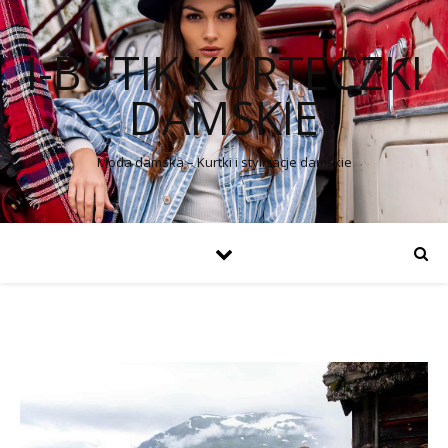
I-BUTIK KURTECZKI
DAMSKIE
Moda damska – Kurtki i stylizacje damskie