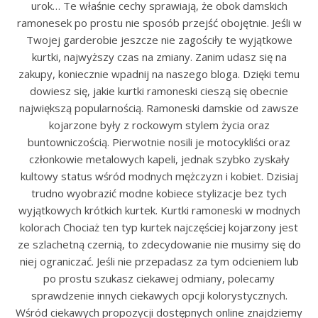
urok… Te właśnie cechy sprawiają, że obok damskich
ramonesek po prostu nie sposób przejść obojętnie. Jeśli w
Twojej garderobie jeszcze nie zagościły te wyjątkowe
kurtki, najwyższy czas na zmiany. Zanim udasz się na
zakupy, koniecznie wpadnij na naszego bloga. Dzięki temu
dowiesz się, jakie kurtki ramoneski cieszą się obecnie
największą popularnością. Ramoneski damskie od zawsze
kojarzone były z rockowym stylem życia oraz
buntowniczością. Pierwotnie nosili je motocykliści oraz
członkowie metalowych kapeli, jednak szybko zyskały
kultowy status wśród modnych mężczyzn i kobiet. Dzisiaj
trudno wyobrazić modne kobiece stylizacje bez tych
wyjątkowych krótkich kurtek. Kurtki ramoneski w modnych
kolorach Chociaż ten typ kurtek najczęściej kojarzony jest
ze szlachetną czernią, to zdecydowanie nie musimy się do
niej ograniczać. Jeśli nie przepadasz za tym odcieniem lub
po prostu szukasz ciekawej odmiany, polecamy
sprawdzenie innych ciekawych opcji kolorystycznych.
Wśród ciekawych propozycji dostępnych online znajdziemy