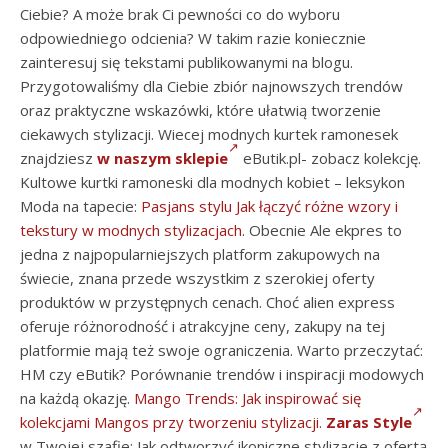
Ciebie? A może brak Ci pewności co do wyboru
odpowiedniego odcienia? W takim razie koniecznie
zainteresuj się tekstami publikowanymi na blogu.
Przygotowaliśmy dla Ciebie zbiór najnowszych trendów
oraz praktyczne wskazówki, które ułatwią tworzenie
ciekawych stylizacji. Wiecej modnych kurtek ramonesek
znajdziesz
w naszym sklepie
eButik.pl- zobacz kolekcję.
Kultowe kurtki ramoneski dla modnych kobiet – leksykon
Moda na tapecie:
Pasjans stylu Jak łączyć różne wzory i
tekstury w modnych stylizacjach
. Obecnie Ale ekpres to
jedna z najpopularniejszych platform zakupowych na
świecie, znana przede wszystkim z szerokiej oferty
produktów w przystępnych cenach. Choć alien express
oferuje różnorodność i atrakcyjne ceny, zakupy na tej
platformie mają też swoje ograniczenia. Warto przeczytać:
HM czy eButik? Porównanie trendów i inspiracji modowych
na każdą okazję.
Mango Trends: Jak inspirować się
kolekcjami Mangos przy tworzeniu stylizacji
.
Zaras Style
w Twojej szafie: Jak odtworzyć ikoniczne stylizacje z ofertą