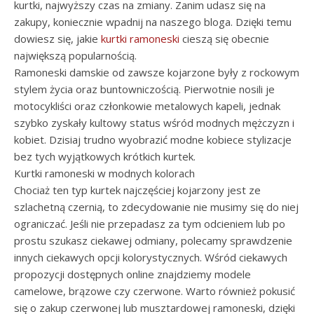
kurtki, najwyższy czas na zmiany. Zanim udasz się na
zakupy, koniecznie wpadnij na naszego bloga. Dzięki temu
dowiesz się, jakie
kurtki ramoneski
cieszą się obecnie
największą popularnością.
Ramoneski damskie od zawsze kojarzone były z rockowym
stylem życia oraz buntowniczością. Pierwotnie nosili je
motocykliści oraz członkowie metalowych kapeli, jednak
szybko zyskały kultowy status wśród modnych mężczyzn i
kobiet. Dzisiaj trudno wyobrazić modne kobiece stylizacje
bez tych wyjątkowych krótkich kurtek.
Kurtki ramoneski w modnych kolorach
Chociaż ten typ kurtek najczęściej kojarzony jest ze
szlachetną czernią, to zdecydowanie nie musimy się do niej
ograniczać. Jeśli nie przepadasz za tym odcieniem lub po
prostu szukasz ciekawej odmiany, polecamy sprawdzenie
innych ciekawych opcji kolorystycznych. Wśród ciekawych
propozycji dostępnych online znajdziemy modele
camelowe, brązowe czy czerwone. Warto również pokusić
się o zakup czerwonej lub musztardowej ramoneski, dzięki