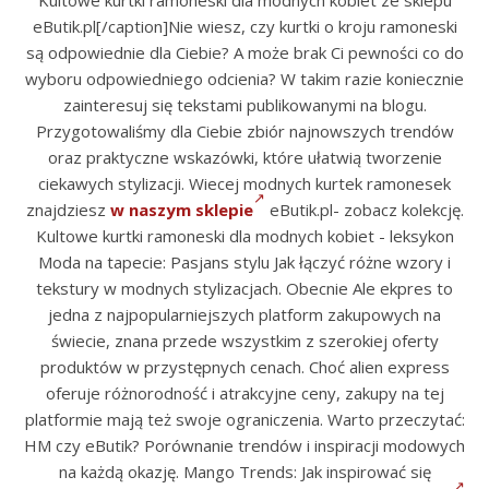
Kultowe kurtki ramoneski dla modnych kobiet ze sklepu
eButik.pl[/caption]Nie wiesz, czy kurtki o kroju ramoneski
są odpowiednie dla Ciebie? A może brak Ci pewności co do
wyboru odpowiedniego odcienia? W takim razie koniecznie
zainteresuj się tekstami publikowanymi na blogu.
Przygotowaliśmy dla Ciebie zbiór najnowszych trendów
oraz praktyczne wskazówki, które ułatwią tworzenie
ciekawych stylizacji. Wiecej modnych kurtek ramonesek
znajdziesz
w naszym sklepie
eButik.pl- zobacz kolekcję.
Kultowe kurtki ramoneski dla modnych kobiet - leksykon
Moda na tapecie: Pasjans stylu Jak łączyć różne wzory i
tekstury w modnych stylizacjach. Obecnie Ale ekpres to
jedna z najpopularniejszych platform zakupowych na
świecie, znana przede wszystkim z szerokiej oferty
produktów w przystępnych cenach. Choć alien express
oferuje różnorodność i atrakcyjne ceny, zakupy na tej
platformie mają też swoje ograniczenia. Warto przeczytać:
HM czy eButik? Porównanie trendów i inspiracji modowych
na każdą okazję. Mango Trends: Jak inspirować się