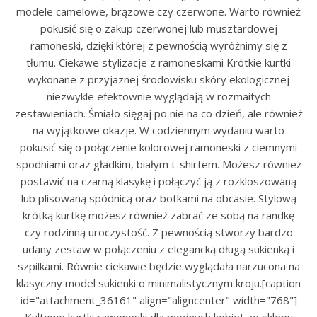
modele camelowe, brązowe czy czerwone. Warto również
pokusić się o zakup czerwonej lub musztardowej
ramoneski, dzięki której z pewnością wyróżnimy się z
tłumu. Ciekawe stylizacje z ramoneskami Krótkie kurtki
wykonane z przyjaznej środowisku skóry ekologicznej
niezwykle efektownie wyglądają w rozmaitych
zestawieniach. Śmiało sięgaj po nie na co dzień, ale również
na wyjątkowe okazje. W codziennym wydaniu warto
pokusić się o połączenie kolorowej ramoneski z ciemnymi
spodniami oraz gładkim, białym t-shirtem. Możesz również
postawić na czarną klasykę i połączyć ją z rozkloszowaną
lub plisowaną spódnicą oraz botkami na obcasie. Stylową
krótką kurtkę możesz również zabrać ze sobą na randkę
czy rodzinną uroczystość. Z pewnością stworzy bardzo
udany zestaw w połączeniu z elegancką długą sukienką i
szpilkami. Równie ciekawie będzie wyglądała narzucona na
klasyczny model sukienki o minimalistycznym kroju.[caption
id="attachment_36161" align="aligncenter" width="768"]