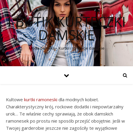
I-BUTIK KURTECZKI
DAMSKIE
Moda damska – Kurtki i stylizacje damskie
Kultowe
kurtki
ramoneski
dla modnych kobiet.
Charakterystyczny krój, rockowe dodatki i niepowtarzalny
urok… Te właśnie cechy sprawiają, że obok damskich
ramonesek po prostu nie sposób przejść obojętnie. Jeśli w
Twojej garderobie jeszcze nie zagościły te wyjątkowe