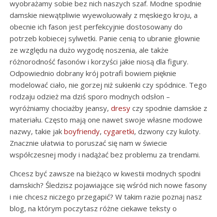
wyobrażamy sobie bez nich naszych szaf. Modne spodnie
damskie niewątpliwie wyewoluowały z męskiego kroju, a
obecnie ich fason jest perfekcyjnie dostosowany do
potrzeb kobiecej sylwetki. Panie cenią to ubranie głownie
ze względu na dużo wygodę noszenia, ale także
różnorodność fasonów i korzyści jakie niosą dla figury.
Odpowiednio dobrany krój potrafi bowiem pięknie
modelować ciało, nie gorzej niż sukienki czy spódnice. Tego
rodzaju odzież ma dziś sporo modnych odsłon –
wyróżniamy chociażby jeansy,
dresy
czy spodnie damskie z
materiału. Często mają one nawet swoje własne modowe
nazwy, takie jak
boyfriendy
,
cygaretki
, dzwony czy kuloty.
Znacznie ułatwia to poruszać się nam w świecie
współczesnej mody i nadążać bez problemu za trendami.
Chcesz być zawsze na bieżąco w kwestii modnych spodni
damskich? Śledzisz pojawiające się wśród nich nowe fasony
i nie chcesz niczego przegapić? W takim razie poznaj nasz
blog, na którym poczytasz różne ciekawe teksty o