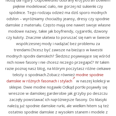
niosą dla figury. Odpowiednio dobrany krój potrafi bowiem
pięknie modelować ciało, nie gorzej niż sukienki czy
spódnice. Tego rodzaju odzież ma dziś sporo modnych
odsłon – wyróżniamy chociażby jeansy, dresy czy spodnie
damskie z materiału. Często mają one nawet swoje własne
modowe nazwy, takie jak boyfriendy, cygaretki, dzwony
czy kuloty. Znacznie ułatwia to poruszać się nam w świecie
współczesnej mody i nadążać bez problemu za
trendami.Chcesz być zawsze na bieżąco w kwestii
modnych spodni damskich? Śledzisz pojawiające się wśród
nich nowe fasony i nie chcesz niczego przegapić? W takim
razie poznaj nasz blog, na którym poczytasz różne ciekawe
teksty o spodniach.Zobacz również
modne spodnie
damskie w różnych fasonach i stylach
w naszej kolekcji w
sklepie. Dwie modne nogawki Odkąd portki pojawiły się
wreszcie w damskiej garderobie jak grzyby po deszczu
zaczęły powstawać ich najróżniejsze fasony. Do klasyki
należą już spodnie damskie rurki, ale wielkim hitem są też
ostatnio spodnie damskie z wysokim stanem i modele z