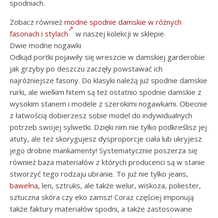
spodniach.
Zobacz również
modne spodnie damskie w różnych
fasonach i stylach
w naszej kolekcji w sklepie.
Dwie modne nogawki
Odkąd portki pojawiły się wreszcie w damskiej garderobie
jak grzyby po deszczu zaczęły powstawać ich
najróżniejsze fasony. Do klasyki należą już spodnie damskie
rurki, ale wielkim hitem są też ostatnio spodnie damskie z
wysokim stanem i modele z szerokimi nogawkami. Obecnie
z łatwością dobierzesz sobie model do indywidualnych
potrzeb swojej sylwetki. Dzięki nim nie tylko podkreślisz jej
atuty, ale też skorygujesz dysproporcje ciała lub ukryjesz
jego drobne mankamenty! Systematycznie poszerza się
również baza materiałów z których producenci są w stanie
stworzyć tego rodzaju ubranie. To już nie tylko jeans,
bawełna
, len, sztruks, ale także welur, wiskoza, poliester,
sztuczna skóra czy eko zamsz! Coraz częściej imponują
także faktury materiałów spodni, a także zastosowane