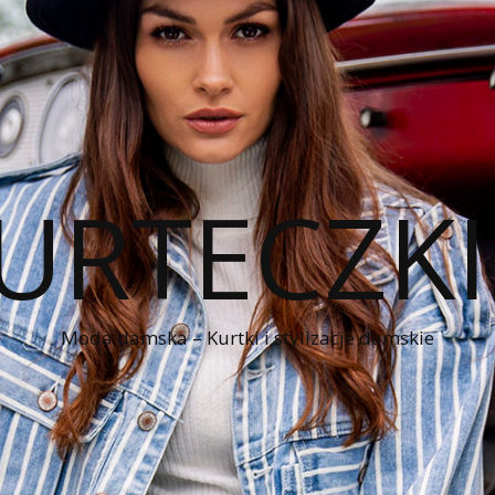
KURTECZK
Moda damska – Kurtki i stylizacje damskie