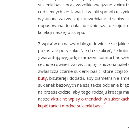
sukienki basic oraz wszelkie związane z nimi 
codziennych zestawach i w jaki sposób uczynić
wykonana zazwyczaj z bawełnianej dzianiny i 
dopasowana do ciała lub luźniejsza, o kroju lit
kolekcji naszego sklepu.
Z wpisów na naszym blogu dowiecie się jakie su
pozostałe pory roku. Nie da się ukryć, że kobi
gwarantują wygodę i zarazem komfort noszen
cechuje również zazwyczaj ograniczona paleta
zwłaszcza czarne sukienki basic, które często
buty
, biżuterię i dodatki, aby diametralnie zm
sukienek bazowych należą także odcienie brązu i
na przeszkodzie, aby tego rodzaju kreacja mia
nasze
aktualne wpisy o trendach w sukienkac
kupić tanie i modne sukienki basic
.