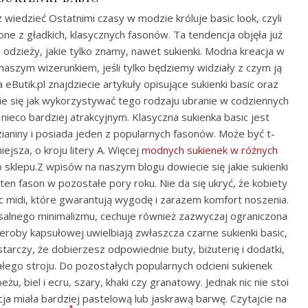
z wiedzieć Ostatnimi czasy w modzie króluje basic look, czyli
żone z gładkich, klasycznych fasonów. Ta tendencja objęła już
 odzieży, jakie tylko znamy, nawet sukienki. Modna kreacja w
naszym wizerunkiem, jeśli tylko będziemy widziały z czym ją
 eButik.pl znajdziecie artykuły opisujące sukienki basic oraz
ie się jak wykorzystywać tego rodzaju ubranie w codziennych
 nieco bardziej atrakcyjnym. Klasyczna sukienka basic jest
aniny i posiada jeden z popularnych fasonów. Może być t-
ejsza, o kroju litery A. Więcej
modnych sukienek w różnych
 sklepu.Z wpisów na naszym blogu dowiecie się jakie sukienki
 ten fason w pozostałe pory roku. Nie da się ukryć, że kobiety
ic midi, które gwarantują wygodę i zarazem komfort noszenia.
alnego minimalizmu, cechuje również zazwyczaj ograniczona
deroby kapsułowej uwielbiają zwłaszcza czarne sukienki basic,
starczy, że dobierzesz odpowiednie buty, biżuterię i dodatki,
ałego stroju. Do pozostałych popularnych odcieni sukienek
żu, biel i ecru, szary, khaki czy granatowy. Jednak nic nie stoi
ja miała bardziej pastelową lub jaskrawą barwę. Czytajcie na