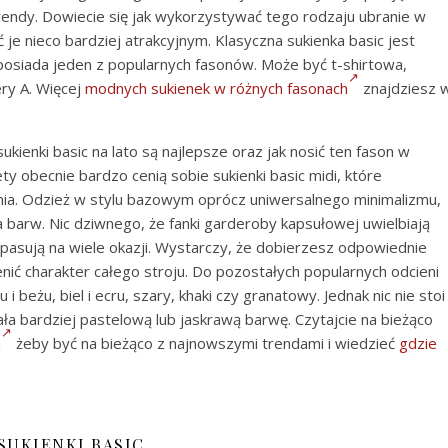
trendy. Dowiecie się jak wykorzystywać tego rodzaju ubranie w
 je nieco bardziej atrakcyjnym. Klasyczna sukienka basic jest
posiada jeden z popularnych fasonów. Może być t-shirtowa,
ery A. Więcej
modnych sukienek w różnych fasonach
znajdziesz 
kienki basic na lato są najlepsze oraz jak nosić ten fason w
ety obecnie bardzo cenią sobie sukienki basic midi, które
ia. Odzież w stylu bazowym oprócz uniwersalnego minimalizmu,
 barw. Nic dziwnego, że fanki garderoby kapsułowej uwielbiają
 pasują na wiele okazji. Wystarczy, że dobierzesz odpowiednie
ienić charakter całego stroju. Do pozostałych popularnych odcieni
 beżu, biel i ecru, szary, khaki czy granatowy. Jednak nic nie stoi
ła bardziej pastelową lub jaskrawą barwę. Czytajcie na bieżąco
h
żeby być na bieżąco z najnowszymi trendami i wiedzieć
gdzie
SUKIENKI BASIC