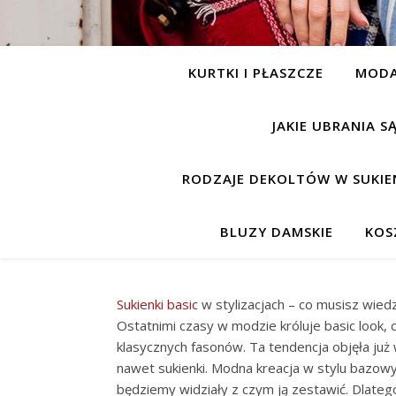
KURTKI I PŁASZCZE
MOD
JAKIE UBRANIA 
RODZAJE DEKOLTÓW W SUKIE
BLUZY DAMSKIE
KOS
Sukienki
basic
w stylizacjach – co musisz wied
Ostatnimi czasy w modzie króluje basic look, cz
klasycznych fasonów. Ta tendencja objęła już 
nawet sukienki. Modna kreacja w stylu bazowym
będziemy widziały z czym ją zestawić. Dlatego 