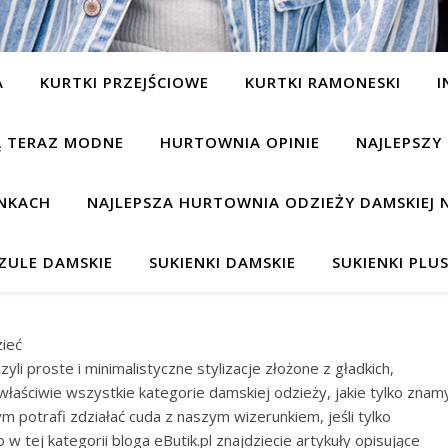
A
KURTKI PRZEJŚCIOWE
KURTKI RAMONESKI
I
SĄ TERAZ MODNE
HURTOWNIA OPINIE
NAJLEPSZY
NKACH
NAJLEPSZA HURTOWNIA ODZIEŻY DAMSKIEJ 
ZULE DAMSKIE
SUKIENKI DAMSKIE
SUKIENKI PLUS
zieć
yli proste i minimalistyczne stylizacje złożone z gładkich,
właściwie wszystkie kategorie damskiej odzieży, jakie tylko znam
 potrafi zdziałać cuda z naszym wizerunkiem, jeśli tylko
w tej kategorii bloga eButik.pl znajdziecie artykuły opisujące