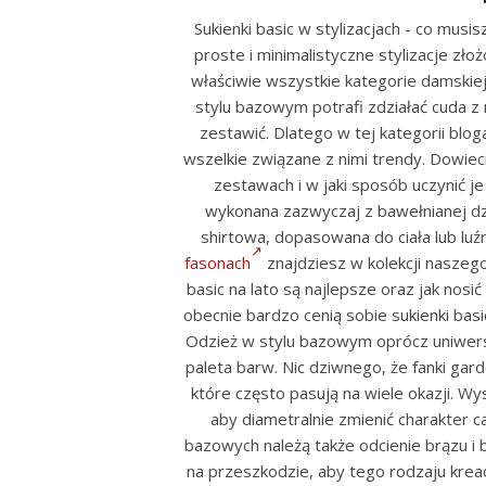
Sukienki basic w stylizacjach - co musis
proste i minimalistyczne stylizacje zło
właściwie wszystkie kategorie damskiej
stylu bazowym potrafi zdziałać cuda z 
zestawić. Dlatego w tej kategorii bloga
wszelkie związane z nimi trendy. Dowiec
zestawach i w jaki sposób uczynić je
wykonana zazwyczaj z bawełnianej dzi
shirtowa, dopasowana do ciała lub luźni
fasonach
znajdziesz w kolekcji naszego
basic na lato są najlepsze oraz jak nosić
obecnie bardzo cenią sobie sukienki bas
Odzież w stylu bazowym oprócz uniwers
paleta barw. Nic dziwnego, że fanki gar
które często pasują na wiele okazji. Wy
aby diametralnie zmienić charakter c
bazowych należą także odcienie brązu i be
na przeszkodzie, aby tego rodzaju kreac