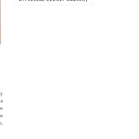
my
na
ze
 w
m,