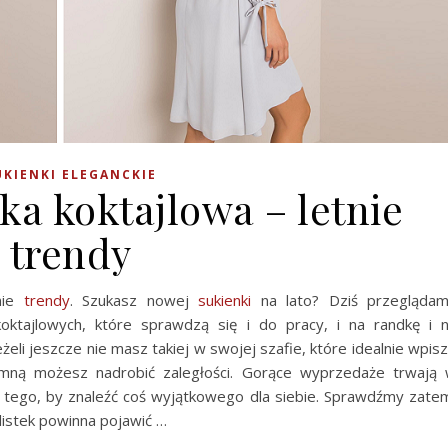
UKIENKI ELEGANCKIE
a koktajlowa – letnie
trendy
nie
trendy
. Szukasz nowej
sukienki
na lato? Dziś przegląda
oktajlowych, które sprawdzą się i do pracy, i na randkę i 
żeli jeszcze nie masz takiej w swojej szafie, które idealnie wpis
 mną możesz nadrobić zaległości. Gorące wyprzedaże trwają
o tego, by znaleźć coś wyjątkowego dla siebie. Sprawdźmy zate
listek powinna pojawić …