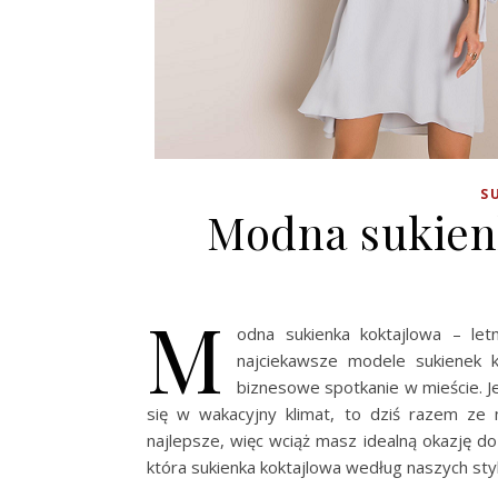
S
Modna sukienk
M
odna sukienka koktajlowa – let
najciekawsze modele sukienek k
biznesowe spotkanie w mieście. Je
się w wakacyjny klimat, to dziś razem ze
najlepsze, więc wciąż masz idealną okazję d
która sukienka koktajlowa według naszych sty