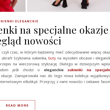
UKIENKI ELEGANCKIE
enki na specjalne okazje
egląd nowości
 czyli czas, w którym będziemy mieć zdecydowanie więcej okaz
h ubrań! Szykowna sukienka,
buty
na wysokim obcasie i eleganc
zepis na wieczorową stylizację. Dlatego w dzisiejszym wpis
endom jeśli chodzi o
eleganckie
sukienki na specjal
okazje. Zainspirowała nas do tego nowa kolekcja wyjątkowy
 internetowym eButik.pl. Przejrzyj z nami nowości i ciekawe faso
READ MORE