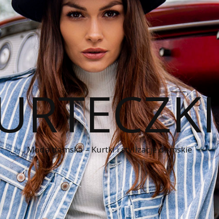
KURTECZK
Moda damska – Kurtki i stylizacje damskie