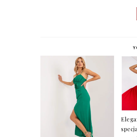
Y
Elega
specj