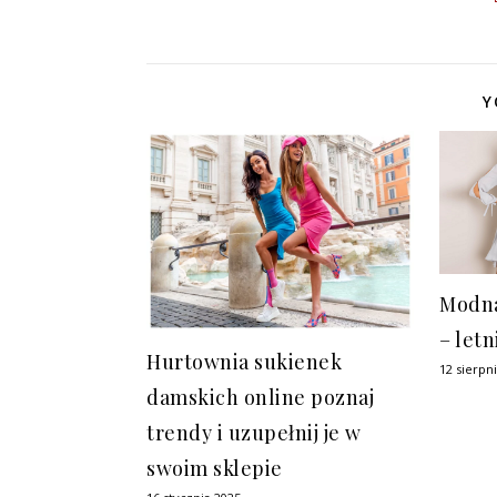
Y
Modna
– let
Hurtownia sukienek
12 sierpn
damskich online poznaj
trendy i uzupełnij je w
swoim sklepie