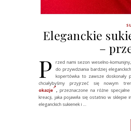
S
Eleganckie suki
– prz
P
rzed nami sezon weselno-komunijny,
do przywdziania bardziej eleganckic
kopertówka to zawsze doskonały pr
chciałybyśmy przyjrzeć się nowym tr
okazje
,
przeznaczone na różne specjalne 
kreacji, jaka pojawiła się ostatnio w sklepie
eleganckich sukienek i …