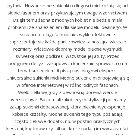
pytania. Nowoczesne sukienki o długości midi różnią się od
siebie fasonem oraz przykuwającym uwagę wzornictwem.
Dzięki temu żadna z modnych kobiet nie będzie miała
problemu ze znalezieniem dla siebie modelu idealnego. W
sukience o długości midi niezwykle efektownie
zaprezentuje się każda pani, również ta nosząca większe
rozmiary. Właściwie dobrany model pięknie wysmukli
sylwetkę oraz podkreśli wszystkie jej atuty. Przed
podjęciem decyzji zakupowych koniecznie sprawdź, co na
temat sukienek midi piszą nasi blogowi eksperci.
Uniwersalne sukienki midi Modne sukienki midi pojawiają się
w ofercie internetowej w różnorodnych fasonach.
Wielbicielki wygody z pewnością docenią wersje
oversize’owe. Fankom ultrakobiecych stylizacji polecamy
zakup sukienki dopasowanej, która pięknie wyeksponuje
kobiece kształty. Modne sukienki tego typu posiadają
często ciekawe dodatki, np. w postaci praktycznych
kieszeni, kapturów czy falban, które nadają im wyrazistości.