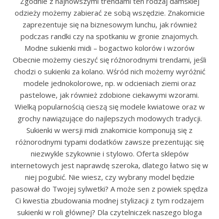
Zgodnie z najnowszymi trendami ten rodzaj damskiej
odzieży możemy zabierać ze sobą wszędzie. Znakomicie
zaprezentuje się na biznesowym lunchu, jak również
podczas randki czy na spotkaniu w gronie znajomych.
Modne sukienki midi – bogactwo kolorów i wzorów
Obecnie możemy cieszyć się różnorodnymi trendami, jeśli
chodzi o sukienki za kolano. Wśród nich możemy wyróżnić
modele jednokolorowe, np. w odcieniach ziemi oraz
pastelowe, jak również zdobione ciekawymi wzorami.
Wielką popularnością cieszą się modele kwiatowe oraz w
grochy nawiązujące do najlepszych modowych tradycji.
Sukienki w wersji midi znakomicie komponują się z
różnorodnymi typami dodatków zawsze prezentując się
niezwykle szykownie i stylowo. Oferta sklepów
internetowych jest naprawdę szeroka, dlatego łatwo się w
niej pogubić. Nie wiesz, czy wybrany model będzie
pasował do Twojej sylwetki? A może sen z powiek spędza
Ci kwestia zbudowania modnej stylizacji z tym rodzajem
sukienki w roli głównej? Dla czytelniczek naszego bloga