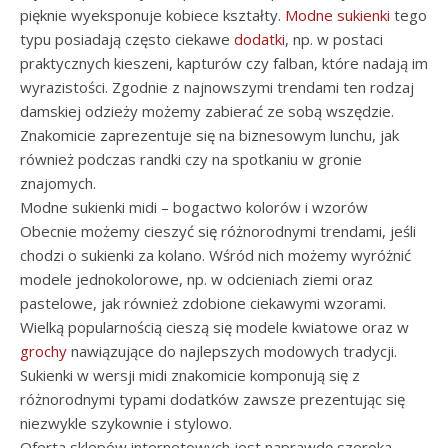
pięknie wyeksponuje kobiece kształty.
Modne sukienki
tego
typu posiadają często ciekawe
dodatki
, np. w postaci
praktycznych kieszeni, kapturów czy falban, które nadają im
wyrazistości. Zgodnie z najnowszymi trendami ten rodzaj
damskiej odzieży możemy zabierać ze sobą wszędzie.
Znakomicie zaprezentuje się na biznesowym lunchu, jak
również podczas randki czy na spotkaniu w gronie
znajomych.
Modne sukienki midi – bogactwo kolorów i wzorów
Obecnie możemy cieszyć się różnorodnymi trendami, jeśli
chodzi o sukienki za kolano. Wśród nich możemy wyróżnić
modele jednokolorowe, np. w odcieniach ziemi oraz
pastelowe, jak również zdobione ciekawymi wzorami.
Wielką popularnością cieszą się modele kwiatowe oraz w
grochy
nawiązujące do najlepszych modowych tradycji.
Sukienki w wersji midi znakomicie komponują się z
różnorodnymi typami dodatków zawsze prezentując się
niezwykle szykownie i stylowo.
Oferta sklepów internetowych jest naprawdę szeroka,