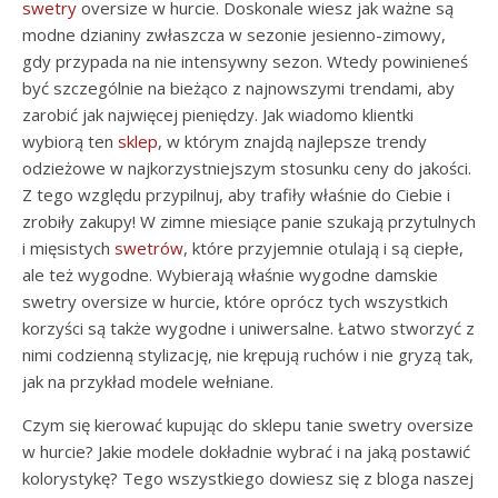
swetry
oversize w hurcie. Doskonale wiesz jak ważne są
modne dzianiny zwłaszcza w sezonie jesienno-zimowy,
gdy przypada na nie intensywny sezon. Wtedy powinieneś
być szczególnie na bieżąco z najnowszymi trendami, aby
zarobić jak najwięcej pieniędzy. Jak wiadomo klientki
wybiorą ten
sklep
, w którym znajdą najlepsze trendy
odzieżowe w najkorzystniejszym stosunku ceny do jakości.
Z tego względu przypilnuj, aby trafiły właśnie do Ciebie i
zrobiły zakupy! W zimne miesiące panie szukają przytulnych
i mięsistych
swetrów
, które przyjemnie otulają i są ciepłe,
ale też wygodne. Wybierają właśnie wygodne damskie
swetry oversize w hurcie, które oprócz tych wszystkich
korzyści są także wygodne i uniwersalne. Łatwo stworzyć z
nimi codzienną stylizację, nie krępują ruchów i nie gryzą tak,
jak na przykład modele wełniane.
Czym się kierować kupując do sklepu tanie swetry oversize
w hurcie? Jakie modele dokładnie wybrać i na jaką postawić
kolorystykę? Tego wszystkiego dowiesz się z bloga naszej