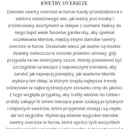
SWETRY OVERSIZE
Damskie swetry oversize w hurcie Każdy przedsiębiorca z
sektora odzieżowego wie, jak ważny jest modny i
zróżnicowany asortyment w sklepie z ciuchami. Należy do
niego kupić wiele fasonów garderoby, aby spełniał
oczekiwania klientek, między innymi damskie swetry
oversize w hurcie. Doskonale wiesz jak ważne są modne
dzianiny zwłaszcza w sezonie jesienno-zimowy, gdy
przypada na nie intensywny sezon. Wtedy powinieneś być
szczególnie na bieżąco z najnowszymi trendami, aby
zarobić jak najwięcej pieniędzy. Jak wiadomo klientki
wybiorą ten sklep, w którym znajdą najlepsze trendy
odzieżowe w najkorzystniejszym stosunku ceny do jakości.
Z tego względu przypilnuj, aby trafiły właśnie do Ciebie i
zrobiły zakupy! W zimne miesiące panie szukają przytulnych
i mięsistych swetrów, które przyjemnie otulają i są ciepłe,
ale też wygodne. Wybierają właśnie wygodne damskie
swetry oversize w hurcie, które oprócz tych wszystkich