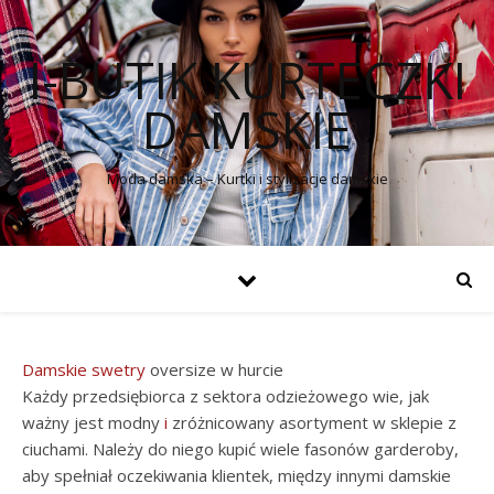
I-BUTIK KURTECZKI
DAMSKIE
Moda damska – Kurtki i stylizacje damskie
Damskie swetry
oversize w hurcie
Każdy przedsiębiorca z sektora odzieżowego wie, jak
ważny jest modny
i
zróżnicowany asortyment w sklepie z
ciuchami. Należy do niego kupić wiele fasonów garderoby,
aby spełniał oczekiwania klientek, między innymi damskie