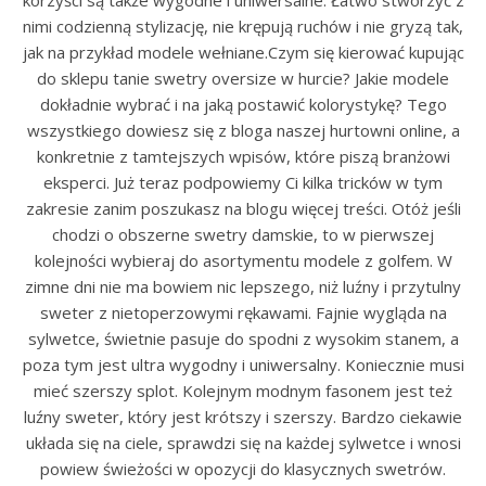
korzyści są także wygodne i uniwersalne. Łatwo stworzyć z
nimi codzienną stylizację, nie krępują ruchów i nie gryzą tak,
jak na przykład modele wełniane.Czym się kierować kupując
do sklepu tanie swetry oversize w hurcie? Jakie modele
dokładnie wybrać i na jaką postawić kolorystykę? Tego
wszystkiego dowiesz się z bloga naszej hurtowni online, a
konkretnie z tamtejszych wpisów, które piszą branżowi
eksperci. Już teraz podpowiemy Ci kilka tricków w tym
zakresie zanim poszukasz na blogu więcej treści. Otóż jeśli
chodzi o obszerne swetry damskie, to w pierwszej
kolejności wybieraj do asortymentu modele z golfem. W
zimne dni nie ma bowiem nic lepszego, niż luźny i przytulny
sweter z nietoperzowymi rękawami. Fajnie wygląda na
sylwetce, świetnie pasuje do spodni z wysokim stanem, a
poza tym jest ultra wygodny i uniwersalny. Koniecznie musi
mieć szerszy splot. Kolejnym modnym fasonem jest też
luźny sweter, który jest krótszy i szerszy. Bardzo ciekawie
układa się na ciele, sprawdzi się na każdej sylwetce i wnosi
powiew świeżości w opozycji do klasycznych swetrów.