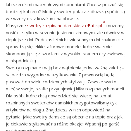
lub szerokimi materiałowymi spodniami. Chcesz poczuć się
bardziej kobieco? Modny sweter połącz z dłuższą spódnicą
we wzory oraz kozakami na obcasie.
Klasyczne
swetry rozpinane damskie z eButik.pl
możemy
nosić nie tylko w sezonie jesienno-zimowym, ale również w
cieplejsze dni. Podczas letnich
i
wiosennych dni znakomicie
sprawdzą się lekkie, ażurowe modele, które świetnie
skomponują się z szortami z wysokim stanem czy zwiewną
minispódniczką.
Swetry rozpinane mają bez wątpienia jedną ważną zaletę –
są bardzo wygodne w użytkowaniu. Z pewnością będą
pasować do wielu codziennych stylizacji. Zawsze warto
mieć w swojej szafie przynajmniej kilka rozpinanych modeli.
Dla osób, które chcą dowiedzieć się, więcej na temat
rozpinanych sweterków damskich przygotowaliśmy cykl
artykułów na blogu. Znajdziesz w nich odpowiedź na
pytania, jakie swetry damskie są obecnie na topie oraz jak
je ciekawie stylizować na różne okazje. Wpadnij po garść
praktycznych porad!