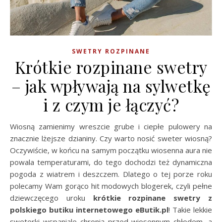
SWETRY ROZPINANE
Krótkie rozpinane swetry
– jak wpływają na sylwetkę
i z czym je łączyć?
Wiosną zamienimy wreszcie grube i ciepłe pulowery na
znacznie lżejsze dzianiny. Czy warto nosić sweter wiosną?
Oczywiście, w końcu na samym początku wiosenna aura nie
powala temperaturami, do tego dochodzi też dynamiczna
pogoda z wiatrem i deszczem. Dlatego o tej porze roku
polecamy Wam gorąco hit modowych blogerek, czyli pełne
dziewczęcego uroku
krótkie rozpinane swetry z
polskiego butiku internetowego eButik.pl
! Takie lekkie
sweterki wspaniale chronią przed wiosennym chłodem, a