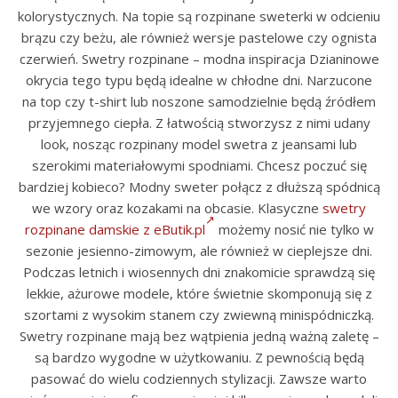
kolorystycznych. Na topie są rozpinane sweterki w odcieniu
brązu czy beżu, ale również wersje pastelowe czy ognista
czerwień. Swetry rozpinane – modna inspiracja Dzianinowe
okrycia tego typu będą idealne w chłodne dni. Narzucone
na top czy t-shirt lub noszone samodzielnie będą źródłem
przyjemnego ciepła. Z łatwością stworzysz z nimi udany
look, nosząc rozpinany model swetra z jeansami lub
szerokimi materiałowymi spodniami. Chcesz poczuć się
bardziej kobieco? Modny sweter połącz z dłuższą spódnicą
we wzory oraz kozakami na obcasie. Klasyczne
swetry
rozpinane damskie z eButik.pl
możemy nosić nie tylko w
sezonie jesienno-zimowym, ale również w cieplejsze dni.
Podczas letnich i wiosennych dni znakomicie sprawdzą się
lekkie, ażurowe modele, które świetnie skomponują się z
szortami z wysokim stanem czy zwiewną minispódniczką.
Swetry rozpinane mają bez wątpienia jedną ważną zaletę –
są bardzo wygodne w użytkowaniu. Z pewnością będą
pasować do wielu codziennych stylizacji. Zawsze warto