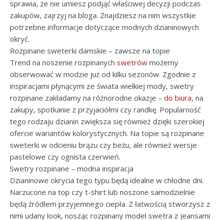
sprawia, że nie umiesz podjąć właściwej decyzji podczas
zakupów, zajrzyj na bloga. Znajdziesz na nim wszystkie
potrzebne informacje dotyczące modnych dzianinowych
okryć.
Rozpinane sweterki damskie – zawsze na topie
Trend na noszenie rozpinanych
swetrów
możemy
obserwować w modzie już od kilku sezonów. Zgodnie z
inspiracjami płynącymi ze świata wielkiej mody, swetry
rozpinane zakładamy na różnorodne okazje –
do biura
, na
zakupy, spotkanie z przyjaciółmi czy randkę. Popularność
tego rodzaju dzianin zwiększa się również dzięki szerokiej
ofercie wariantów kolorystycznych. Na topie są rozpinane
sweterki w odcieniu brązu czy beżu, ale również wersje
pastelowe czy ognista czerwień.
Swetry rozpinane – modna inspiracja
Dzianinowe okrycia tego typu będą idealne w chłodne dni.
Narzucone na top czy t-shirt lub noszone samodzielnie
będą źródłem przyjemnego ciepła. Z łatwością stworzysz z
nimi udany look, nosząc rozpinany model swetra z jeansami