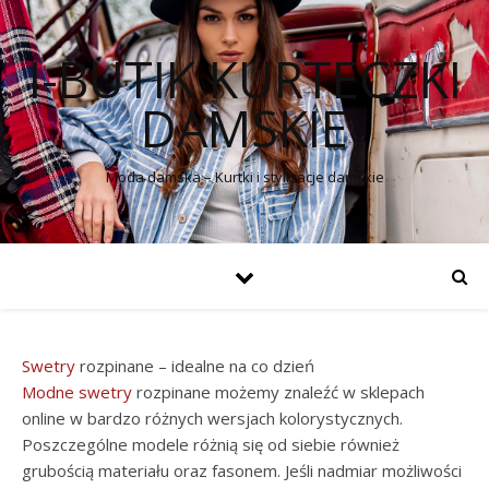
I-BUTIK KURTECZKI
DAMSKIE
Moda damska – Kurtki i stylizacje damskie
Swetry
rozpinane – idealne na co dzień
Modne swetry
rozpinane możemy znaleźć w sklepach
online w bardzo różnych wersjach kolorystycznych.
Poszczególne modele różnią się od siebie również
grubością materiału oraz fasonem. Jeśli nadmiar możliwości