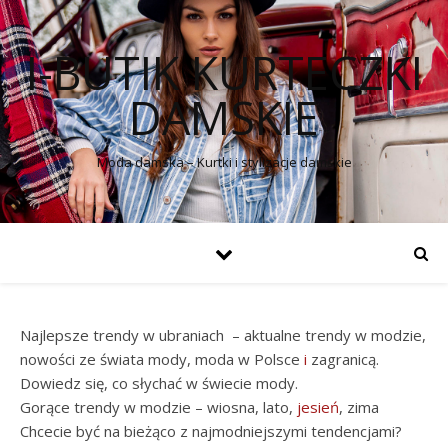
I-BUTIK KURTECZKI
DAMSKIE
Moda damska – Kurtki i stylizacje damskie
Najlepsze trendy w ubraniach – aktualne trendy w modzie,
nowości ze świata mody, moda w Polsce
i
zagranicą.
Dowiedz się, co słychać w świecie mody.
Gorące trendy w modzie – wiosna, lato,
jesień
, zima
Chcecie być na bieżąco z najmodniejszymi tendencjami?