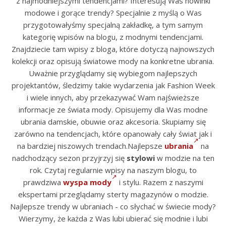
z najmodniejszymi tendencjami? Interesują Was nowinki
modowe i gorące trendy? Specjalnie z myślą o Was
przygotowałyśmy specjalną zakładkę, a tym samym
kategorię wpisów na blogu, z modnymi tendencjami.
Znajdziecie tam wpisy z bloga, które dotyczą najnowszych
kolekcji oraz opisują światowe mody na konkretne ubrania.
Uważnie przyglądamy się wybiegom najlepszych
projektantów, śledzimy takie wydarzenia jak Fashion Week
i wiele innych, aby przekazywać Wam najświeższe
informacje ze świata mody. Opisujemy dla Was modne
ubrania damskie, obuwie oraz akcesoria. Skupiamy się
zarówno na tendencjach, które opanowały cały świat jak i
na bardziej niszowych trendach.Najlepsze
ubrania
na
nadchodzący sezon przyjrzyj się
stylowi
w modzie na ten
rok. Czytaj regularnie wpisy na naszym blogu, to
prawdziwa
wyspa mody
i stylu. Razem z naszymi
ekspertami przeglądamy sterty magazynów o modzie.
Najlepsze trendy w ubraniach - co słychać w świecie mody?
Wierzymy, że każda z Was lubi ubierać się modnie i lubi