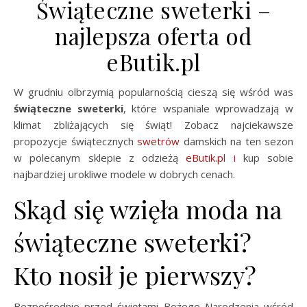
Świąteczne sweterki –
najlepsza oferta od
eButik.pl
W grudniu olbrzymią popularnością cieszą się wśród was
świąteczne sweterki
, które wspaniale wprowadzają w
klimat zbliżających się świąt! Zobacz najciekawsze
propozycje świątecznych
swetrów
damskich na ten sezon
w polecanym sklepie z odzieżą
eButik.pl
i
kup sobie
najbardziej urokliwe modele w dobrych cenach.
Skąd się wzięła moda na
świąteczne sweterki?
Kto nosił je pierwszy?
Bezpośrednio przed świętami Bożego Narodzenia wśród