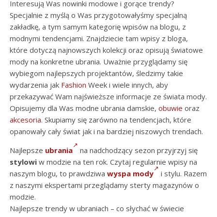
Interesują Was nowinki modowe i gorące trendy?
Specjalnie z myślą o Was przygotowałyśmy specjalną
zakładkę, a tym samym kategorię wpisów na blogu, z
modnymi tendencjami. Znajdziecie tam wpisy z bloga,
które dotyczą najnowszych kolekcji oraz opisują światowe
mody na konkretne ubrania. Uważnie przyglądamy się
wybiegom najlepszych projektantów, śledzimy takie
wydarzenia jak
Fashion
Week i wiele innych, aby
przekazywać Wam najświeższe informacje ze świata mody.
Opisujemy dla Was modne ubrania damskie,
obuwie
oraz
akcesoria
. Skupiamy się zarówno na tendencjach, które
opanowały cały świat jak i na bardziej niszowych trendach.
Najlepsze
ubrania
na nadchodzący sezon przyjrzyj się
stylowi
w modzie na ten rok. Czytaj regularnie wpisy na
naszym blogu, to prawdziwa
wyspa mody
i stylu. Razem
z naszymi ekspertami przeglądamy sterty magazynów o
modzie.
Najlepsze trendy w ubraniach – co słychać w świecie