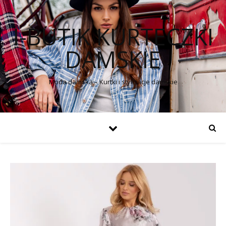
I-BUTIK KURTECZKI
DAMSKIE
Moda damska – Kurtki i stylizacje damskie