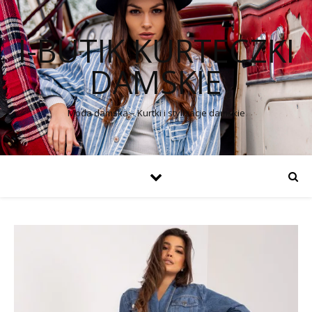
I-BUTIK KURTECZKI
DAMSKIE
Moda damska – Kurtki i stylizacje damskie