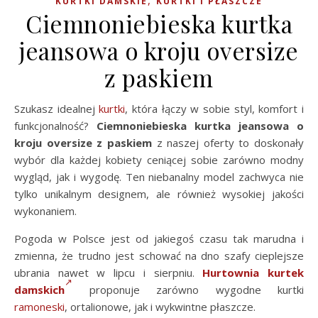
,
KURTKI DAMSKIE
KURTKI I PŁASZCZE
Ciemnoniebieska kurtka
jeansowa o kroju oversize
z paskiem
Szukasz idealnej
kurtki
, która łączy w sobie styl, komfort i
funkcjonalność?
Ciemnoniebieska kurtka jeansowa o
kroju oversize z paskiem
z naszej oferty to doskonały
wybór dla każdej kobiety ceniącej sobie zarówno modny
wygląd, jak i wygodę. Ten niebanalny model zachwyca nie
tylko unikalnym designem, ale również wysokiej jakości
wykonaniem.
Pogoda w Polsce jest od jakiegoś czasu tak marudna i
zmienna, że trudno jest schować na dno szafy cieplejsze
ubrania nawet w lipcu i sierpniu.
Hurtownia kurtek
damskich
proponuje zarówno wygodne kurtki
ramoneski
, ortalionowe, jak i wykwintne płaszcze.