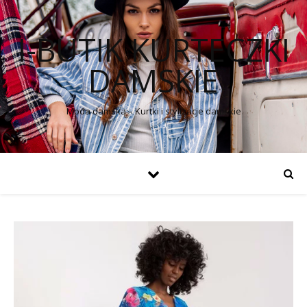
I-BUTIK KURTECZKI
DAMSKIE
Moda damska – Kurtki i stylizacje damskie