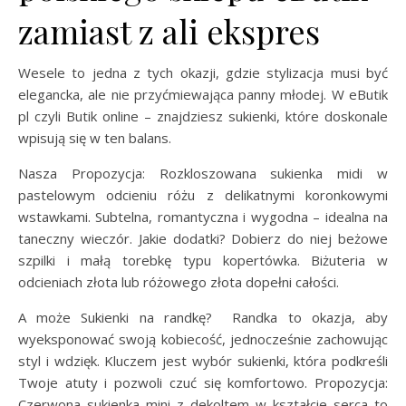
zamiast z ali ekspres
Wesele to jedna z tych okazji, gdzie stylizacja musi być
elegancka, ale nie przyćmiewająca panny młodej. W eButik
pl czyli Butik online – znajdziesz sukienki, które doskonale
wpisują się w ten balans.
Nasza Propozycja: Rozkloszowana sukienka midi w
pastelowym odcieniu różu z delikatnymi koronkowymi
wstawkami. Subtelna, romantyczna i wygodna – idealna na
taneczny wieczór. Jakie dodatki? Dobierz do niej beżowe
szpilki i małą torebkę typu kopertówka. Biżuteria w
odcieniach złota lub różowego złota dopełni całości.
A może Sukienki na randkę? Randka to okazja, aby
wyeksponować swoją kobiecość, jednocześnie zachowując
styl i wdzięk. Kluczem jest wybór sukienki, która podkreśli
Twoje atuty i pozwoli czuć się komfortowo. Propozycja:
Czerwona sukienka mini z dekoltem w kształcie serca to