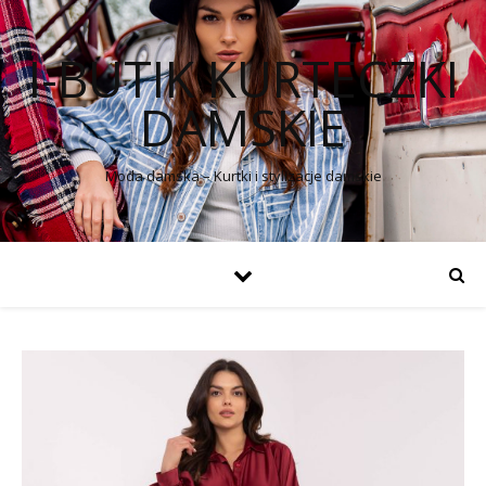
I-BUTIK KURTECZKI
DAMSKIE
Moda damska – Kurtki i stylizacje damskie