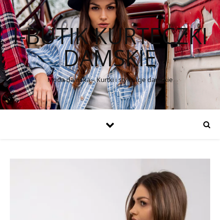
I-BUTIK KURTECZKI
DAMSKIE
Moda damska – Kurtki i stylizacje damskie