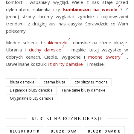
komfort i wspaniały wygląd. Wiele z nas staje przed
dylematem: sukienka czy
kombinezon na wesele
? Z
jednej strony chcemy wyglądać zgodnie z najnowszymi
trendami, z drugiej kusi nas klasyka. Sprawdźcie co Wam
polecamy!
Modne sukienki i
sukieneczki
damskie na różne okazje.
Ubrania i
ciuchy damskie
i męskie tutaj wszystko w
dobrych cenach. Ciepłe, wygodne i
modne Swetry
.
Bawełniane koszulki i
t shirty damskie
i męskie.
bluza damskie
czarna bluza
czy bluzy są modne
Eleganckie bluzy damskie
Fajne tanie bluzy damskie
Oryginalne bluzy damskie
KURTKI NA RÓŻNE OKAZJE
BLUZKI BUTIK
BLUZKI DAM
BLUZKI DAMKIE