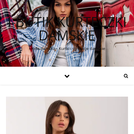
I-BUTIK KURTECZKI
DAMSKIE
Moda damska – Kurtki i stylizacje damskie