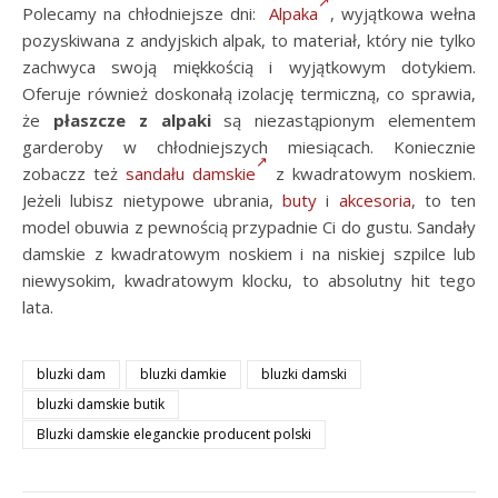
Polecamy na chłodniejsze dni:
Alpaka
, wyjątkowa wełna
pozyskiwana z andyjskich alpak, to materiał, który nie tylko
zachwyca swoją miękkością i wyjątkowym dotykiem.
Oferuje również doskonałą izolację termiczną, co sprawia,
że
płaszcze z alpaki
są niezastąpionym elementem
garderoby w chłodniejszych miesiącach. Koniecznie
zobaczz też
sandału damskie
z kwadratowym noskiem.
Jeżeli lubisz nietypowe ubrania,
buty
i
akcesoria
, to ten
model obuwia z pewnością przypadnie Ci do gustu. Sandały
damskie z kwadratowym noskiem i na niskiej szpilce lub
niewysokim, kwadratowym klocku, to absolutny hit tego
lata.
bluzki dam
bluzki damkie
bluzki damski
bluzki damskie butik
Bluzki damskie eleganckie producent polski