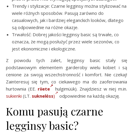
Trendy i stylizacje: Czarne legginsy można stylizować na
wiele różnych sposobów. Pasują zarówno do
casualowych, jak i bardziej eleganckich looków, dlatego
są odpowiednie na różne okazje.
Trwałość: Dobrej jakości legginsy basic są trwałe, co
oznacza, że mogą posłużyć przez wiele sezonów, co
jest ekonomiczne i ekologiczne.
Z powodu tych zalet, legginsy basic stały się
podstawowym elementem garderoby wielu kobiet i są
cenione za swoją wszechstronność i komfort. Nie czekaj!
Zainteresuj się tym, co ciekawego ma do zaoferowania
hurtownia (EE.
riiete
hulgimüük). Znajdziesz w niej m.in.
sukienki
(LT.
suknelėss
)
odpowiednie na każdą okazję.
Komu pasują czarne
legginsy basic?