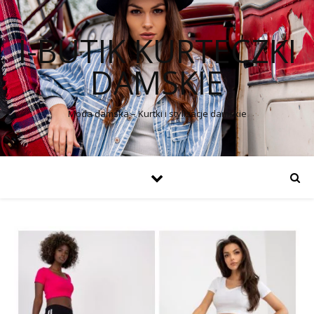
I-BUTIK KURTECZKI
DAMSKIE
Moda damska – Kurtki i stylizacje damskie