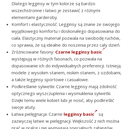
Dlatego legginsy w tym kolorze są bardzo
wszechstronne i łatwo je zestawić z różnymi
elementami garderoby.
Komfort i elastyczność: Legginsy są znane ze swojego
wyjątkowego komfortu i doskonałego dopasowania do
ciała. Elastyczny materiał pozwala na swobodę ruchów,
co sprawia, że są idealne do noszenia przez cały dzień.
Zróżnicowane fasony:
Czarne legginsy basic
występują w różnych fasonach, co pozwala na
dopasowanie ich do indywidualnych preferencji. Istnieją
modele z wysokim stanem, niskim stanem, z ozdobami,
a także legginsy sportowe i casualowe.
Podkreślanie sylwetki: Czarne legginsy mają zdolność
optycznego wyszczuplenia i wysmuklenia sylwetki.
Dzięki temu wiele kobiet lubi je nosić, aby podkreślić
swoje atuty.
Łatwa pielęgnacja: Czarne
legginsy basic
są
zazwyczaj łatwe w pielęgnacji. Większość z nich można
prać w pralce i nie wymagają specjalnych zabiegów.