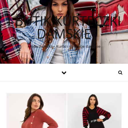
I-BUTIK KURTECZKI
DAMSKIE
Moda damska – Kurtki i stylizacje damskie