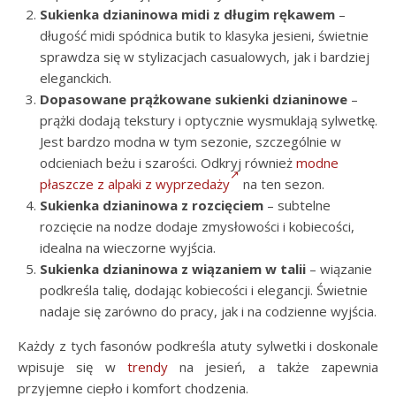
Sukienka dzianinowa midi z długim rękawem
–
długość midi spódnica butik to klasyka jesieni, świetnie
sprawdza się w stylizacjach casualowych, jak i bardziej
eleganckich.
Dopasowane prążkowane sukienki dzianinowe
–
prążki dodają tekstury i optycznie wysmuklają sylwetkę.
Jest bardzo modna w tym sezonie, szczególnie w
odcieniach beżu i szarości. Odkryj również
modne
płaszcze z alpaki z wyprzedaży
na ten sezon.
Sukienka dzianinowa z rozcięciem
– subtelne
rozcięcie na nodze dodaje zmysłowości i kobiecości,
idealna na wieczorne wyjścia.
Sukienka dzianinowa z wiązaniem w talii
– wiązanie
podkreśla talię, dodając kobiecości i elegancji. Świetnie
nadaje się zarówno do pracy, jak i na codzienne wyjścia.
Każdy z tych fasonów podkreśla atuty sylwetki i doskonale
wpisuje się w
trendy
na jesień, a także zapewnia
przyjemne ciepło i komfort chodzenia.