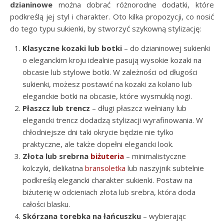
dzianinowe
można dobrać różnorodne dodatki, które
podkreślą jej styl i charakter. Oto kilka propozycji, co nosić
do tego typu sukienki, by stworzyć szykowną stylizację:
Klasyczne kozaki lub botki
– do dzianinowej sukienki
o eleganckim kroju idealnie pasują wysokie kozaki na
obcasie lub stylowe botki. W zależności od długości
sukienki, możesz postawić na kozaki za kolano lub
eleganckie botki na obcasie, które wysmuklą nogi.
Płaszcz lub trencz
– długi płaszcz wełniany lub
elegancki trencz dodadzą stylizacji wyrafinowania. W
chłodniejsze dni taki okrycie będzie nie tylko
praktyczne, ale także dopełni elegancki look.
Złota lub srebrna
biżuteria
– minimalistyczne
kolczyki, delikatna
bransoletka
lub naszyjnik subtelnie
podkreślą elegancki charakter sukienki. Postaw na
biżuterię w odcieniach złota lub srebra, która doda
całości blasku.
Skórzana torebka na łańcuszku
– wybierając