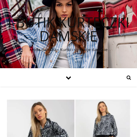
I-BUTIK KURTECZKI
DAMSKIE
Moda damska – Kurtki i stylizacje damskie