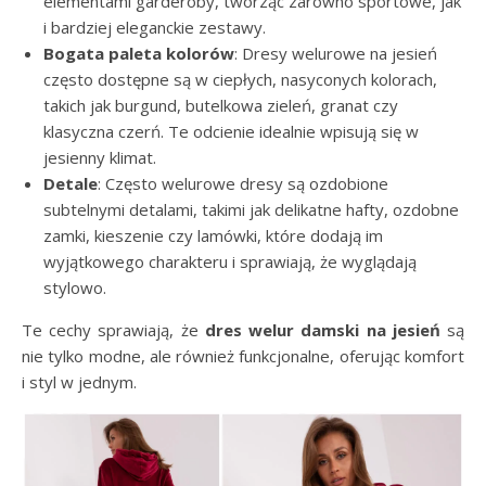
elementami garderoby, tworząc zarówno sportowe, jak
i bardziej eleganckie zestawy.
Bogata paleta kolorów
: Dresy welurowe na jesień
często dostępne są w ciepłych, nasyconych kolorach,
takich jak burgund, butelkowa zieleń, granat czy
klasyczna czerń. Te odcienie idealnie wpisują się w
jesienny klimat.
Detale
: Często welurowe dresy są ozdobione
subtelnymi detalami, takimi jak delikatne hafty, ozdobne
zamki, kieszenie czy lamówki, które dodają im
wyjątkowego charakteru i sprawiają, że wyglądają
stylowo.
Te cechy sprawiają, że
dres welur damski na jesień
są
nie tylko modne, ale również funkcjonalne, oferując komfort
i styl w jednym.