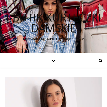
I-BUTIK KURTECZKI
DAMSKIE
Moda damska – Kurtki i stylizacje damskie