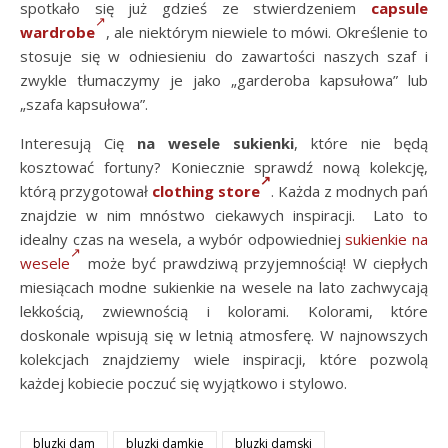
spotkało się już gdzieś ze stwierdzeniem
capsule
wardrobe
, ale niektórym niewiele to mówi. Określenie to
stosuje się w odniesieniu do zawartości naszych szaf i
zwykle tłumaczymy je jako „garderoba kapsułowa” lub
„szafa kapsułowa”.
Interesują Cię
na wesele sukienki
, które nie będą
kosztować fortuny? Koniecznie sprawdź nową kolekcję,
którą przygotował
clothing store
. Każda z modnych pań
znajdzie w nim mnóstwo ciekawych inspiracji. Lato to
idealny czas na wesela, a wybór odpowiedniej
sukienkie na
wesele
może być prawdziwą przyjemnością! W ciepłych
miesiącach modne sukienkie na wesele na lato zachwycają
lekkością, zwiewnością i kolorami. Kolorami, które
doskonale wpisują się w letnią atmosferę. W najnowszych
kolekcjach znajdziemy wiele inspiracji, które pozwolą
każdej kobiecie poczuć się wyjątkowo i stylowo.
bluzki dam
bluzki damkie
bluzki damski