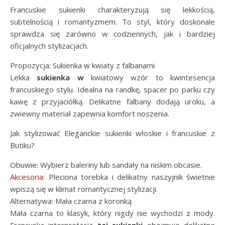
Francuskie sukienki charakteryzują się lekkością,
subtelnością i romantyzmem. To styl, który doskonale
sprawdza się zarówno w codziennych, jak i bardziej
oficjalnych stylizacjach.
Propozycja: Sukienka w kwiaty z falbanami
Lekka
sukienka w
kwiatowy wzór to kwintesencja
francuskiego stylu. Idealna na randkę, spacer po parku czy
kawę z przyjaciółką. Delikatne falbany dodają uroku, a
zwiewny materiał zapewnia komfort noszenia.
Jak stylizować Eleganckie sukienki włoskie i francuskie z
Butiku?
Obuwie: Wybierz baleriny lub sandały na niskim obcasie.
Akcesoria
: Pleciona torebka i delikatny naszyjnik świetnie
wpiszą się w klimat romantycznej stylizacji.
Alternatywa: Mała czarna z koronką
Mała czarna to klasyk, który nigdy nie wychodzi z mody.
Francuska interpretacja
tej sukienki
obejmuje delikatne