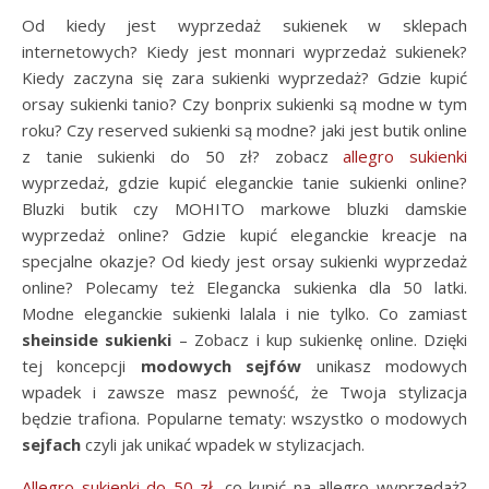
Od kiedy jest wyprzedaż sukienek w sklepach
internetowych? Kiedy jest monnari wyprzedaż sukienek?
Kiedy zaczyna się zara sukienki wyprzedaż? Gdzie kupić
orsay sukienki tanio? Czy bonprix sukienki są modne w tym
roku? Czy reserved sukienki są modne? jaki jest butik online
z tanie sukienki do 50 zł? zobacz
allegro sukienki
wyprzedaż, gdzie kupić eleganckie tanie sukienki online?
Bluzki butik czy MOHITO markowe bluzki damskie
wyprzedaż online? Gdzie kupić eleganckie kreacje na
specjalne okazje? Od kiedy jest orsay sukienki wyprzedaż
online? Polecamy też Elegancka sukienka dla 50 latki.
Modne eleganckie sukienki lalala i nie tylko. Co zamiast
sheinside sukienki
– Zobacz i kup sukienkę online. Dzięki
tej koncepcji
modowych sejfów
unikasz modowych
wpadek i zawsze masz pewność, że Twoja stylizacja
będzie trafiona. Popularne tematy: wszystko o modowych
sejfach
czyli jak unikać wpadek w stylizacjach.
Allegro sukienki do 50 zł
, co kupić na allegro wyprzedaż?