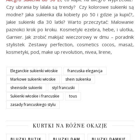
Czy ubrania by lalala są trendy? Czy kolorowe sukienki są
modne? Jaka sukienka dla kobiety po 50 i gdzie ja kupić?,
Jakie sukienki dla 30 latki? Warto przeczytać: Malowanie
paznokci krok po kroku. Kosmetyki ezebra, hebe, i ulotka,
Garnier. Jak zrobić makijaż wieczorowy w dmu – poradnik
stylistek. Zestawy perfection, cosmetics cocos, masaż,
kosmetyki, pod, make up revolution, nivea, lirene,
Eleganckie sukienki włoskie
francuska elegancja
Markowe sukienki włoskie
shein sukienka
sheinside sukienki
styl francuski
Sukienki włoskie i francuskie
tous
zasady francuskiego stylu
KURTKI NA RÓŻNE OKAZJE
BLUZKI BUTIK
BLUZKI DAM
BLUZKI DAMKIE