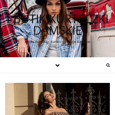
I-BUTIK KURTECZKI
DAMSKIE
Moda damska – Kurtki i stylizacje damskie