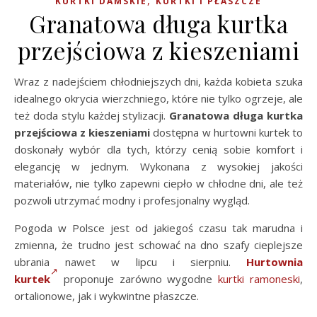
,
KURTKI DAMSKIE
KURTKI I PŁASZCZE
Granatowa długa kurtka
przejściowa z kieszeniami
Wraz z nadejściem chłodniejszych dni, każda kobieta szuka
idealnego okrycia wierzchniego, które nie tylko ogrzeje, ale
też doda stylu każdej stylizacji.
Granatowa długa kurtka
przejściowa z kieszeniami
dostępna w hurtowni kurtek to
doskonały wybór dla tych, którzy cenią sobie komfort i
elegancję w jednym. Wykonana z wysokiej jakości
materiałów, nie tylko zapewni ciepło w chłodne dni, ale też
pozwoli utrzymać modny i profesjonalny wygląd.
Pogoda w Polsce jest od jakiegoś czasu tak marudna i
zmienna, że trudno jest schować na dno szafy cieplejsze
ubrania nawet w lipcu i sierpniu.
Hurtownia
kurtek
proponuje zarówno wygodne
kurtki
ramoneski
,
ortalionowe, jak i wykwintne płaszcze.