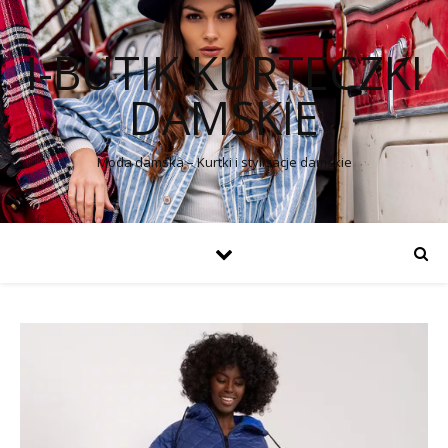
I-BUTIK KURTECZKI
DAMSKIE
Moda damska – Kurtki i stylizacje damskie