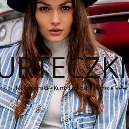
KURTECZK
Moda damska – Kurtki i stylizacje damskie