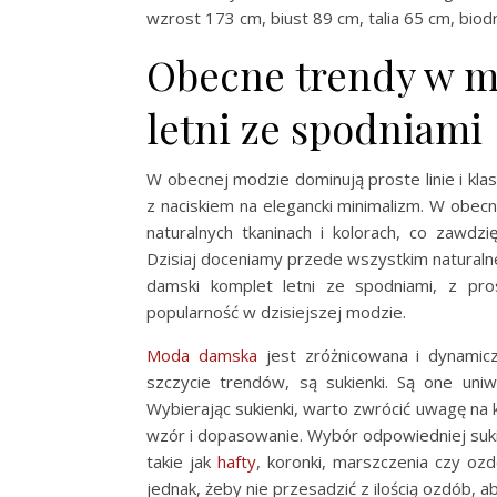
wzrost 173 cm, biust 89 cm, talia 65 cm, biod
Obecne trendy w m
letni ze spodniami
W obecnej modzie dominują proste linie i klas
z naciskiem na elegancki minimalizm. W obec
naturalnych tkaninach i kolorach, co zaw
Dzisiaj doceniamy przede wszystkim naturalne
damski komplet letni ze spodniami, z pros
popularność w dzisiejszej modzie.
Moda damska
jest zróżnicowana i dynamic
szczycie trendów, są sukienki. Są one uniw
Wybierając sukienki, warto zwrócić uwagę na ki
wzór i dopasowanie. Wybór odpowiedniej sukie
takie jak
hafty
, koronki, marszczenia czy oz
jednak, żeby nie przesadzić z ilością ozdób, 