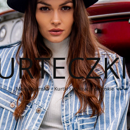
KURTECZK
Moda damska – Kurtki i stylizacje damskie