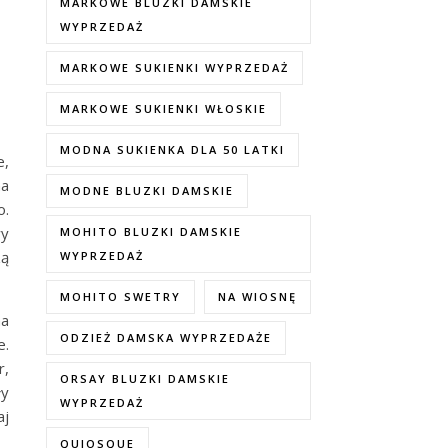
MARKOWE BLUZKI DAMSKIE
WYPRZEDAŻ
MARKOWE SUKIENKI WYPRZEDAŻ
MARKOWE SUKIENKI WŁOSKIE
MODNA SUKIENKA DLA 50 LATKI
e,
na
MODNE BLUZKI DAMSKIE
o.
wy
MOHITO BLUZKI DAMSKIE
zą
WYPRZEDAŻ
MOHITO SWETRY
NA WIOSNĘ
na
ODZIEŻ DAMSKA WYPRZEDAŻE
e.
r,
ORSAY BLUZKI DAMSKIE
ły
WYPRZEDAŻ
aj
QUIOSQUE