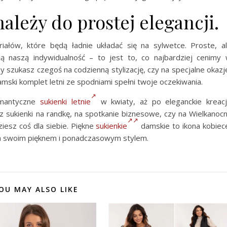
ależy do prostej elegancji.
iałów, które będą ładnie układać się na sylwetce. Proste, a
ją naszą indywidualność – to jest to, co najbardziej cenimy
zy szukasz czegoś na codzienną stylizację, czy na specjalne okazj
ski komplet letni ze spodniami spełni twoje oczekiwania.
omantyczne
sukienki letnie
w kwiaty, aż po eleganckie kreac
z sukienki na randkę, na spotkanie biznesowe, czy na Wielkanoc
esz coś dla siebie. Piękne
sukienkie
damskie to ikona kobiec
ca swoim pięknem i ponadczasowym stylem.
OU MAY ALSO LIKE