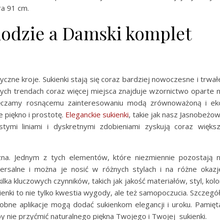
ra 91 cm.
odzie a Damski komplet
yczne kroje. Sukienki stają się coraz bardziej nowoczesne i trwał
nych trendach coraz więcej miejsca znajduje wzornictwo oparte 
dzięczamy rosnącemu zainteresowaniu modą zrównoważoną i ek
 piękno i prostotę.
Eleganckie sukienki
, takie jak nasz Jasnobeżo
tymi liniami i dyskretnymi zdobieniami zyskują coraz więks
zna. Jednym z tych elementów, które niezmiennie pozostają 
ersalne i można je nosić w różnych stylach i na różne okazj
lka kluczowych czynników, takich jak jakość materiałów, styl, kolo
nki to nie tylko kwestia wygody, ale też samopoczucia. Szczegó
dobne aplikacje mogą dodać sukienkom elegancji i uroku. Pamięt
aby nie przyćmić naturalnego piękna Twojego i Twojej sukienki.