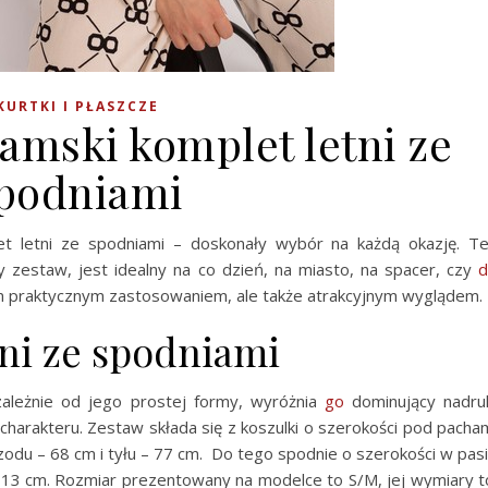
KURTKI I PŁASZCZE
amski komplet letni ze
podniami
et letni ze spodniami – doskonały wybór na każdą okazję. T
ny zestaw, jest idealny na co dzień, na miasto, na spacer, czy
d
oim praktycznym zastosowaniem, ale także atrakcyjnym wyglądem.
ni ze spodniami
ależnie od jego prostej formy, wyróżnia
go
dominujący nadru
charakteru. Zestaw składa się z koszulki o szerokości pod pacha
rzodu – 68 cm i tyłu – 77 cm. Do tego spodnie o szerokości w pas
 113 cm. Rozmiar prezentowany na modelce to S/M, jej wymiary t