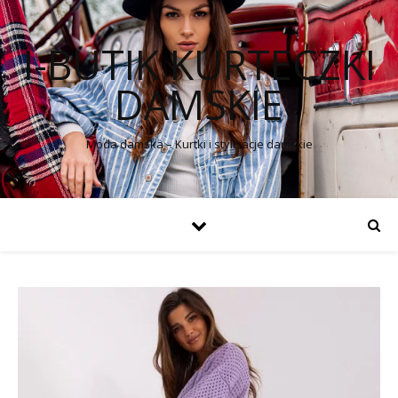
I-BUTIK KURTECZKI
DAMSKIE
Moda damska – Kurtki i stylizacje damskie