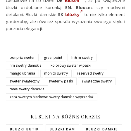
casualowe na co dzień
DE
Blusen
, aż po świąteczne
bluzki ozdobione koronką
EN.
Blouses
czy modnymi
detalami. Bluzki damskie
SK
blúzky
to nie tylko element
garderoby, ale również sposób wyrażenia swojego stylu i
poczucia elegancji.
bonprix sweter
greenpoint
h & m swetry
hm swetry damskie
kolorowy sweter w paski
mango ubrania
mohito swetry
reserved swetry
sweter świąteczny
sweter w paski
świąteczne swetry
tanie swetry damskie
zara swetrym Markowe swetry damskie wyprzedaż
KURTKI NA RÓŻNE OKAZJE
BLUZKI BUTIK
BLUZKI DAM
BLUZKI DAMKIE