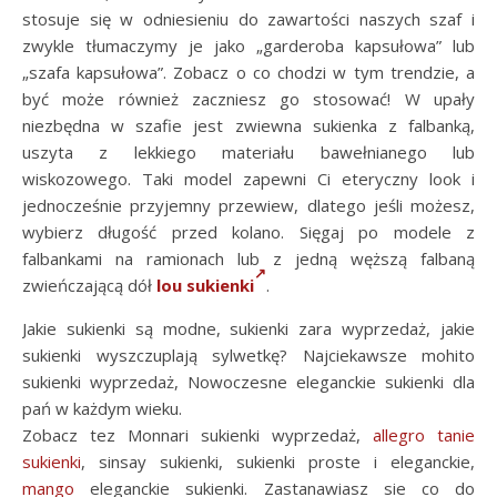
stosuje się w odniesieniu do zawartości naszych szaf i
zwykle tłumaczymy je jako „garderoba kapsułowa” lub
„szafa kapsułowa”. Zobacz o co chodzi w tym trendzie, a
być może również zaczniesz go stosować! W upały
niezbędna w szafie jest zwiewna sukienka z falbanką,
uszyta z lekkiego materiału bawełnianego lub
wiskozowego. Taki model zapewni Ci eteryczny look i
jednocześnie przyjemny przewiew, dlatego jeśli możesz,
wybierz długość przed kolano. Sięgaj po modele z
falbankami na ramionach lub z jedną węższą falbaną
zwieńczającą dół
lou sukienki
.
Jakie sukienki są modne, sukienki zara wyprzedaż, jakie
sukienki wyszczuplają sylwetkę? Najciekawsze mohito
sukienki wyprzedaż, Nowoczesne eleganckie sukienki dla
pań w każdym wieku.
Zobacz tez Monnari sukienki wyprzedaż,
allegro tanie
sukienki
, sinsay sukienki, sukienki proste i eleganckie,
mango
eleganckie sukienki. Zastanawiasz sie co do