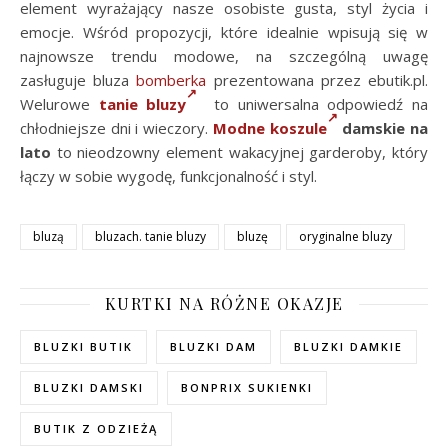
element wyrażający nasze osobiste gusta, styl życia i
emocje. Wśród propozycji, które idealnie wpisują się w
najnowsze trendu modowe, na szczególną uwagę
zasługuje bluza
bomberka
prezentowana przez ebutik.pl.
Welurowe
tanie bluzy
to uniwersalna odpowiedź na
chłodniejsze dni i wieczory.
Modne koszule
damskie na
lato
to nieodzowny element wakacyjnej garderoby, który
łączy w sobie wygodę, funkcjonalność i styl.
bluzą
bluzach. tanie bluzy
bluzę
oryginalne bluzy
KURTKI NA RÓŻNE OKAZJE
BLUZKI BUTIK
BLUZKI DAM
BLUZKI DAMKIE
BLUZKI DAMSKI
BONPRIX SUKIENKI
BUTIK Z ODZIEŻĄ