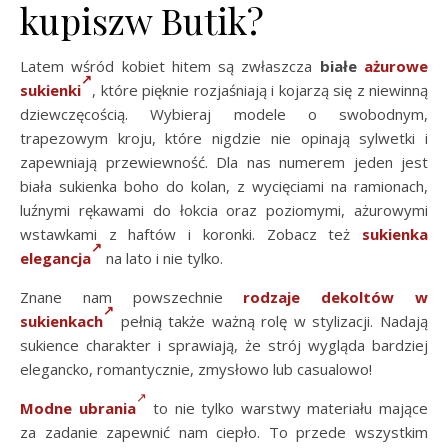
kupiszw Butik?
Latem wśród kobiet hitem są zwłaszcza
białe
ażurowe
sukienki
, które pięknie rozjaśniają i kojarzą się z niewinną
dziewczęcością. Wybieraj modele o swobodnym,
trapezowym kroju, które nigdzie nie opinają sylwetki i
zapewniają przewiewność. Dla nas numerem jeden jest
biała sukienka boho do kolan, z wycięciami na ramionach,
luźnymi rękawami do łokcia oraz poziomymi, ażurowymi
wstawkami z haftów i koronki. Zobacz też
sukienka
elegancja
na lato i nie tylko.
Znane nam powszechnie
rodzaje dekoltów w
sukienkach
pełnią także ważną rolę w stylizacji. Nadają
sukience charakter i sprawiają, że strój wygląda bardziej
elegancko, romantycznie, zmysłowo lub casualowo!
Modne ubrania
to nie tylko warstwy materiału mające
za zadanie zapewnić nam ciepło. To przede wszystkim