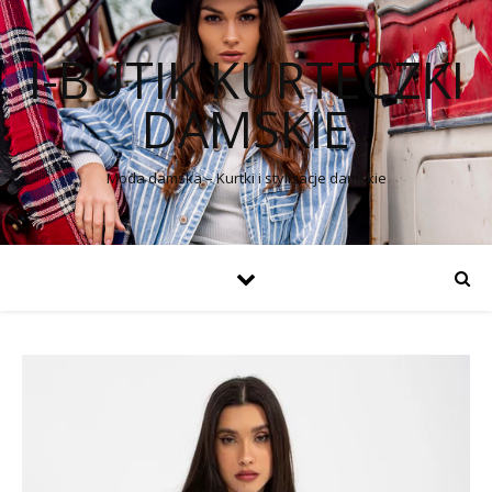
I-BUTIK KURTECZKI
DAMSKIE
Moda damska – Kurtki i stylizacje damskie