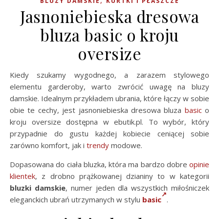
,
BLUZY DAMSKIE
KURTKI I PŁASZCZE
Jasnoniebieska dresowa
bluza basic o kroju
oversize
Kiedy szukamy wygodnego, a zarazem stylowego
elementu garderoby, warto zwrócić uwagę na bluzy
damskie. Idealnym przykładem ubrania, które łączy w sobie
obie te cechy, jest jasnoniebieska dresowa bluza
basic
o
kroju oversize dostępna w ebutik.pl. To wybór, który
przypadnie do gustu każdej kobiecie ceniącej sobie
zarówno komfort, jak i
trendy
modowe.
Dopasowana do ciała bluzka, która ma bardzo dobre
opinie
klientek
, z drobno prążkowanej dzianiny to w kategorii
bluzki damskie
, numer jeden dla wszystkich miłośniczek
eleganckich ubrań utrzymanych w stylu
basic
.