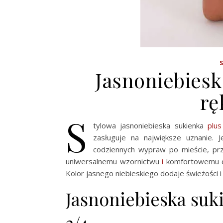
Jasnoniebiesk
rę
S
tylowa jasnoniebieska sukienka
plus
zasługuje na największe uznanie. 
codziennych wypraw po mieście, prz
uniwersalnemu wzornictwu
i
komfortowemu do
Kolor jasnego niebieskiego dodaje świeżości i 
Jasnoniebieska suk
3/4