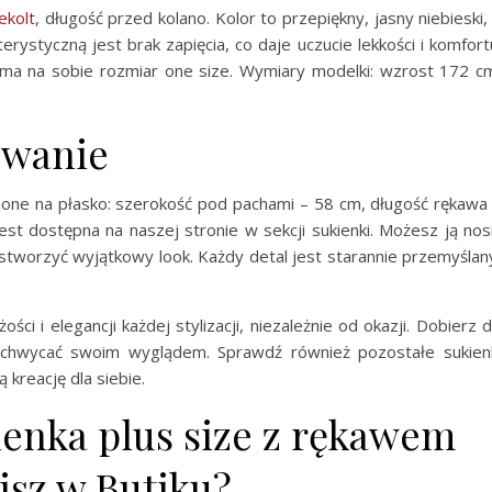
ekolt
, długość przed kolano. Kolor to przepiękny, jasny niebieski,
rystyczną jest brak zapięcia, co daje uczucie lekkości i komfort
 ma na sobie rozmiar one size. Wymiary modelki: wzrost 172 c
owanie
one na płasko: szerokość pod pachami – 58 cm, długość rękawa
est dostępna na naszej stronie w sekcji sukienki. Możesz ją nos
 stworzyć wyjątkowy look. Każdy detal jest starannie przemyślan
ści i elegancji każdej stylizacji, niezależnie od okazji. Dobierz 
achwycać swoim wyglądem. Sprawdź również pozostałe sukien
 kreację dla siebie.
ienka plus size z rękawem
pisz w Butiku?