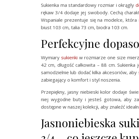
Sukienka ma standardowy rozmiar i okrągły
d
rękaw 3/4 dodaje jej swobody. Cechą charakte
Wspaniale prezentuje się na modelce, która
biust 103 cm, talia 73 cm, biodra 103 cm.
Perfekcyjne dopas
Wymiary
sukienki
w rozmiarze one size mierz
42 cm, długość całkowita – 88 cm. Sukienka j
samodzielnie lub dodać kilka akcesoriów, aby
zabiegający o komfort i styl noszenia.
Przepiękny, jasny niebieski kolor dodaje świeżo
niej wygodne buty i jesteś gotowa, aby z
dostępne w naszej kolekcji, aby znaleźć idealną
Jasnoniebieska suk
3/4 – co jeszcze ku