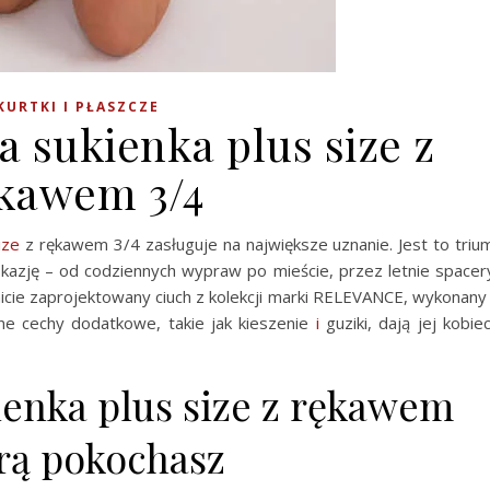
KURTKI I PŁASZCZE
a sukienka plus size z
kawem 3/4
ize
z rękawem 3/4 zasługuje na największe uznanie. Jest to triu
okazję – od codziennych wypraw po mieście, przez letnie spacer
icie zaprojektowany ciuch z kolekcji marki RELEVANCE, wykonany
lne cechy dodatkowe, takie jak kieszenie
i
guziki, dają jej kobie
ienka plus size z rękawem
órą pokochasz