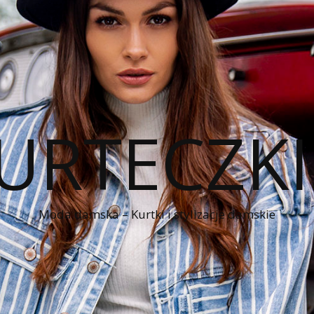
KURTECZK
Moda damska – Kurtki i stylizacje damskie