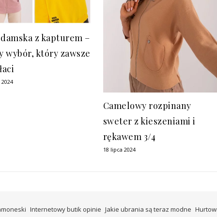
 damska z kapturem –
 wybór, który zawsze
łaci
a 2024
Camelowy rozpinany
sweter z kieszeniami i
rękawem 3/4
18 lipca 2024
ramoneski
Internetowy butik opinie
Jakie ubrania są teraz modne
Hurtow