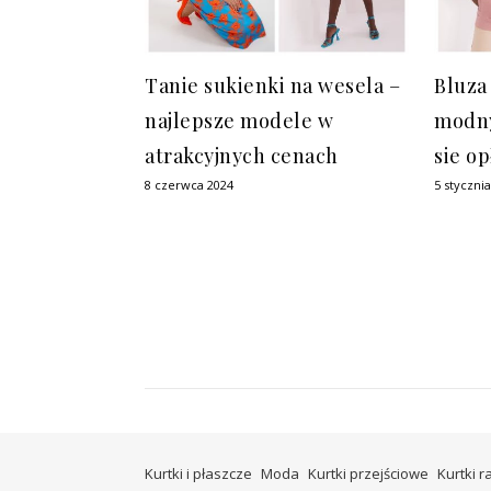
Tanie sukienki na wesela –
Bluza
najlepsze modele w
modny
atrakcyjnych cenach
sie op
8 czerwca 2024
5 styczni
Kurtki i płaszcze
Moda
Kurtki przejściowe
Kurtki 