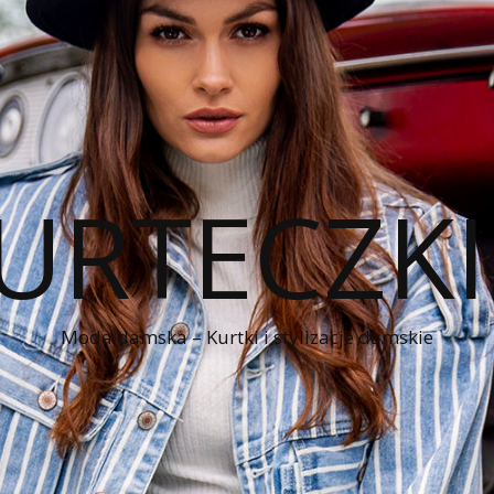
KURTECZK
Moda damska – Kurtki i stylizacje damskie