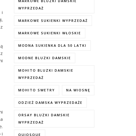
MARKOWE BLUZKI DAMSKIE
WYPRZEDAŻ
 i
i,
MARKOWE SUKIENKI WYPRZEDAŻ
 z
MARKOWE SUKIENKI WŁOSKIE
ją
MODNA SUKIENKA DLA 50 LATKI
ez
MODNE BLUZKI DAMSKIE
ni
MOHITO BLUZKI DAMSKIE
WYPRZEDAŻ
MOHITO SWETRY
NA WIOSNĘ
ODZIEŻ DAMSKA WYPRZEDAŻE
mi
ORSAY BLUZKI DAMSKIE
la
WYPRZEDAŻ
e.
 i
QUIOSQUE