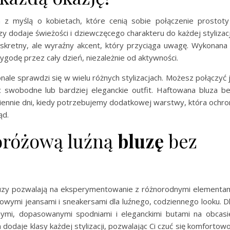
 z myślą o kobietach, które cenią sobie połączenie prostoty
y dodaje świeżości i dziewczęcego charakteru do każdej stylizacj
yskretny, ale wyraźny akcent, który przyciąga uwagę. Wykonana
ygodę przez cały dzień, niezależnie od aktywności.
onale sprawdzi się w wielu różnych stylizacjach. Możesz połączyć 
c swobodne lub bardziej eleganckie outfit. Haftowana bluza b
iennie dni, kiedy potrzebujemy dodatkowej warstwy, która ochro
ąd.
noróżową luźną
bluzę
bez
 bluzy pozwalają na eksperymentowanie z różnorodnymi elementa
owymi jeansami i sneakersami dla luźnego, codziennego looku. D
arnymi, dopasowanymi spodniami i eleganckimi butami na obcasi
dodaje klasy każdej stylizacji, pozwalając Ci czuć się komfortowo