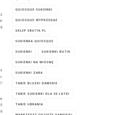
QUIOSQUE SUKIENKI
eż
te
QUIOSQUE WYPRZEDAŻ
ją
SKLEP EBUTIK.PL
SUKIENKA QUIOSQUE
SUKIENKI
SUKIENKI BUTIK
SUKIENKI NA WIOSNĘ
st
SUKIENKI ZARA
u.
 i
TANIE BLUZKI DAMSKIE
TANIE SUKIENKI DLA 50 LATKI
ze
oś
TANIE UBRANIA
ną
WYPRZEDAŻ ODZIEŻY DAMSKIEJ