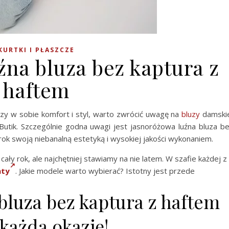
KURTKI I PŁASZCZE
źna bluza bez kaptura z
haftem
ączy w sobie komfort i styl, warto zwrócić uwagę na
bluzy
damski
utik. Szczególnie godna uwagi jest jasnoróżowa luźna bluza b
rok swoją niebanalną estetyką i wysokiej jakości wykonaniem.
ły rok, ale najchętniej stawiamy na nie latem. W szafie każdej z
aty
. Jakie modele warto wybierać? Istotny jest przede
bluza bez kaptura z haftem
każdą okazję!