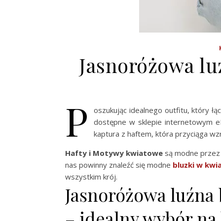
Jasnoróżowa lu
P
oszukując idealnego outfitu, który ł
dostępne w sklepie internetowym eB
kaptura z haftem, która przyciąga wz
Hafty i Motywy kwiatowe
są modne przez ca
nas powinny znaleźć się modne
bluzki w kwi
wszystkim krój.
Jasnoróżowa luźna 
– idealny wybór na 