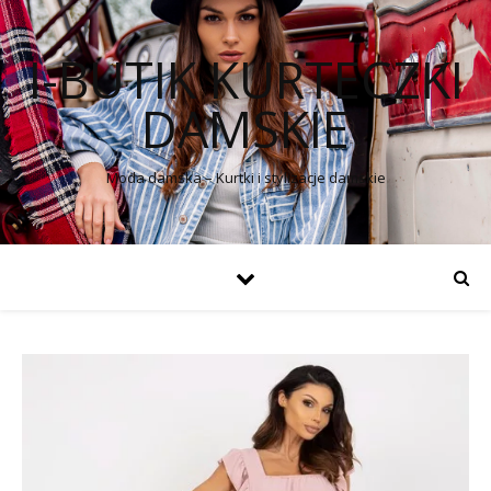
I-BUTIK KURTECZKI
DAMSKIE
Moda damska – Kurtki i stylizacje damskie