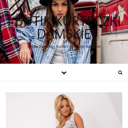
I-BUTIK KURTECZKI
DAMSKIE
Moda damska – Kurtki i stylizacje damskie