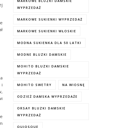
MARKOWE BLUZKI DAMSKIE
ej
WYPRZEDAŻ
MARKOWE SUKIENKI WYPRZEDAŻ
ze
ał
MARKOWE SUKIENKI WŁOSKIE
MODNA SUKIENKA DLA 50 LATKI
MODNE BLUZKI DAMSKIE
MOHITO BLUZKI DAMSKIE
WYPRZEDAŻ
ła
 i
MOHITO SWETRY
NA WIOSNĘ
w,
ODZIEŻ DAMSKA WYPRZEDAŻE
wi
ORSAY BLUZKI DAMSKIE
WYPRZEDAŻ
że
ym
QUIOSQUE