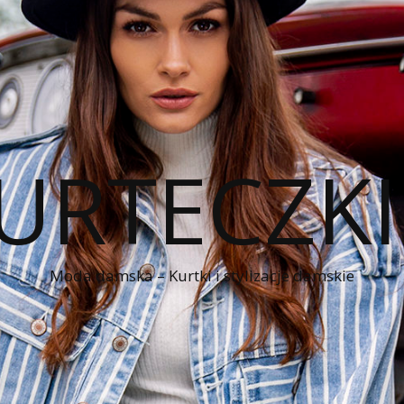
KURTECZK
Moda damska – Kurtki i stylizacje damskie