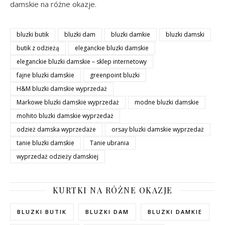
damskie na różne okazje.
bluzki butik
bluzki dam
bluzki damkie
bluzki damski
butik z odzieżą
eleganckie bluzki damskie
eleganckie bluzki damskie – sklep internetowy
fajne bluzki damskie
greenpoint bluzki
H&M bluzki damskie wyprzedaż
Markowe bluzki damskie wyprzedaż
modne bluzki damskie
mohito bluzki damskie wyprzedaż
odzież damska wyprzedaże
orsay bluzki damskie wyprzedaż
tanie bluzki damskie
Tanie ubrania
wyprzedaż odzieży damskiej
KURTKI NA RÓŻNE OKAZJE
BLUZKI BUTIK
BLUZKI DAM
BLUZKI DAMKIE