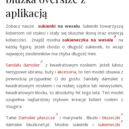
aplikacją
Zobacz nasze
sukienki
na weselu
. Sukienki towarzyszą
kobietom od stuleci i stały się słusznie ikoną oraz esencją
kobiecości. Znajdź modna
sukieneczka na wesele
na
każdą figurę. Jeżeli chodzi o długość sukienek, to wciąż
najwięcej zwolenników ma chyba długość mini.
Sandału damskie
z kwadratowym noskiem. Jeżeli lubisz
nietypowe ubrania, buty i
akcesoria
, to ten model obuwia z
pewnością przypadnie Ci do gustu. Sandały damskie z
kwadratowym noskiem i na niskiej szpilce lub niewysokim,
kwadratowym klocku, to absolutny hit tego lata. Ten model
uzupełnia najbardziej stylowe kreacje kobiet rodem z
Vouge’a.
Tanie
Damskie płaszcze
i marynarki . Bluzki i
bluzeczki
damskie bluzki.net.pl. Modne sukienki i
sukieneczki