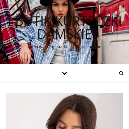
I-BUTIK KURTECZKI
DAMSKIE
Moda damska – Kurtki i stylizacje damskie