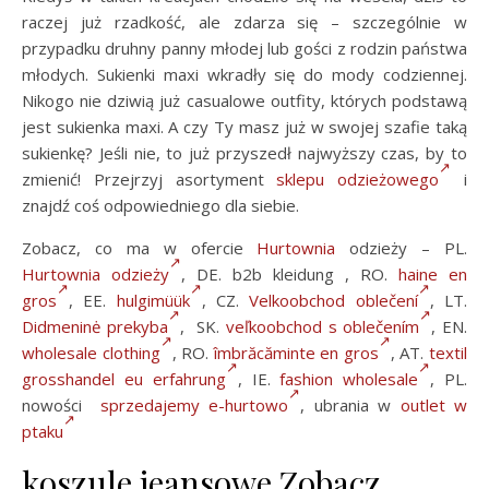
raczej już rzadkość, ale zdarza się – szczególnie w
przypadku druhny panny młodej lub gości z rodzin państwa
młodych. Sukienki maxi wkradły się do mody codziennej.
Nikogo nie dziwią już casualowe outfity, których podstawą
jest sukienka maxi. A czy Ty masz już w swojej szafie taką
sukienkę? Jeśli nie, to już przyszedł najwyższy czas, by to
zmienić! Przejrzyj asortyment
sklepu odzieżowego
i
znajdź coś odpowiedniego dla siebie.
Zobacz, co ma w ofercie
Hurtownia
odzieży – PL.
Hurtownia odzieży
, DE. b2b kleidung , RO.
haine en
gros
, EE.
hulgimüük
, CZ.
Velkoobchod oblečení
, LT.
Didmeninė prekyba
, SK.
veľkoobchod s oblečením
, EN.
wholesale clothing
, RO.
îmbrăcăminte en gros
, AT.
textil
grosshandel eu erfahrung
, IE.
fashion wholesale
, PL.
nowości
sprzedajemy e-hurtowo
, ubrania w
outlet w
ptaku
koszule jeansowe Zobacz