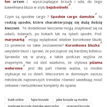
hm
urtem
i wyszczuplające brzuch i uda, do tego
bawełniana bluza w stylu
bejsbolówki
.
Czym są spodnie cargo ?
Spodnie cargo damskie
to
rodzaj spodni, które charakteryzują się dużą ilością
kieszeni
. Te dodatkowe kieszenie mogą znajdować się na
udach, kolanach, po bokach lub na tyłach spodni. Pod
marynarką
mogą wylądować właśnie koronkowe bluzki.
Co powiecie na takie zestawienie?
Koronkowa bluzka
uwydatni biust i sprawi, że poczujecie się bardziej kobieco.
Sprawdzi się w pracy, a także podczas wyjścia ze
znajomymi. Nie od dziś wiadomo, że stylowa
piżama
welurowa
jest dla pań równie ważna, co modne
stylizacje na co dzień. Wieczorem w domowym zaciszu
miłośniczki najnowszych trendów również uwielbiają nosić
ciekawie i nietuzinkowe komplety do spania.
butik online
fajne koszule
jakie koszule są modne
markowe koszule damskie wyprzedaż
reserved koszule