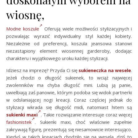
wiosnę,
Modne koszule
Oferują wiele możliwości stylizacyjnych i
pozwalając wyrazić indywidualny styl każdej kobiety.
Niezależnie od preferencji, koszula jeansowa stanowi
niezastąpiony element wiosennej garderoby, dodając
charakteru i wyjątkowego uroku każdej stylizacji.
Idziesz na imprezę? Przyda Ci się
sukieneczka na wesele
.
Jeżeli chodzi o długość sukienek, to wciąż najwięcej
zwolenników ma chyba długość mini. Lubią ją panie,
uwielbiają zaś panowie, którym podoba się widok partnerki
w odsłaniającej nogi kreacji. Coraz częściej jednak do
stylizacji wkrada się długość midi, natomiast hitem są
sukienki maxi
. Takie rozwiązanie interesuje coraz więcej
fashionistek
. Sukienki maxi, choć właściwie zupełnie
zakrywają figurę, prezentują się niesamowicie interesująco.
Kiedyś w takich kreacjach chodziło się na wesela, dziś to