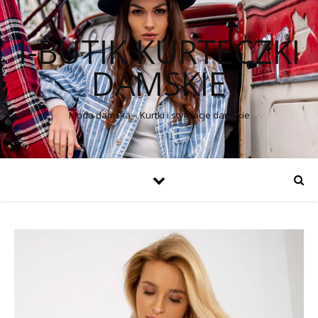
I-BUTIK KURTECZKI
DAMSKIE
Moda damska – Kurtki i stylizacje damskie