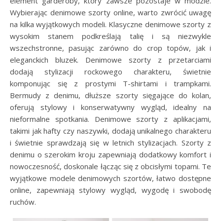
element garderoby, który zawsze pozostaje w modzie.
Wybierając denimowe szorty online, warto zwrócić uwagę
na kilka wyjątkowych modeli. Klasyczne denimowe szorty z
wysokim stanem podkreślają talię i są niezwykle
wszechstronne, pasując zarówno do crop topów, jak i
eleganckich bluzek. Denimowe szorty z przetarciami
dodają stylizacji rockowego charakteru, świetnie
komponując się z prostymi T-shirtami i trampkami.
Bermudy z denimu, dłuższe szorty sięgające do kolan,
oferują stylowy i konserwatywny wygląd, idealny na
nieformalne spotkania. Denimowe szorty z aplikacjami,
takimi jak hafty czy naszywki, dodają unikalnego charakteru
i świetnie sprawdzają się w letnich stylizacjach. Szorty z
denimu o szerokim kroju zapewniają dodatkowy komfort i
nowoczesność, doskonale łącząc się z obcisłymi topami. Te
wyjątkowe modele denimowych szortów, łatwo dostępne
online, zapewniają stylowy wygląd, wygodę i swobodę
ruchów.