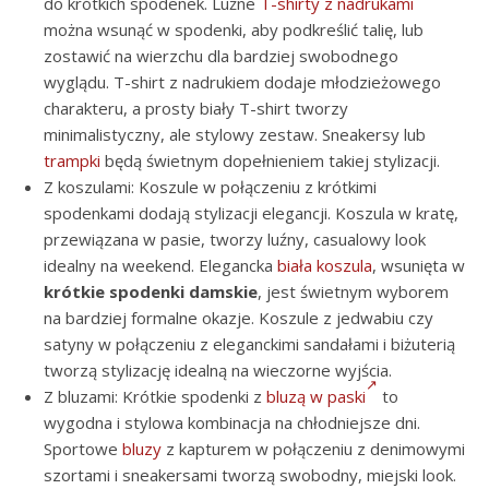
do krótkich spodenek. Luźne
T-shirty z nadrukami
można wsunąć w spodenki, aby podkreślić talię, lub
zostawić na wierzchu dla bardziej swobodnego
wyglądu. T-shirt z nadrukiem dodaje młodzieżowego
charakteru, a prosty biały T-shirt tworzy
minimalistyczny, ale stylowy zestaw. Sneakersy lub
trampki
będą świetnym dopełnieniem takiej stylizacji.
Z koszulami: Koszule w połączeniu z krótkimi
spodenkami dodają stylizacji elegancji. Koszula w kratę,
przewiązana w pasie, tworzy luźny, casualowy look
idealny na weekend. Elegancka
biała koszula
, wsunięta w
krótkie spodenki damskie
, jest świetnym wyborem
na bardziej formalne okazje. Koszule z jedwabiu czy
satyny w połączeniu z eleganckimi sandałami i biżuterią
tworzą stylizację idealną na wieczorne wyjścia.
Z bluzami: Krótkie spodenki z
bluzą w paski
to
wygodna i stylowa kombinacja na chłodniejsze dni.
Sportowe
bluzy
z kapturem w połączeniu z denimowymi
szortami i sneakersami tworzą swobodny, miejski look.