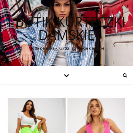
I-BUTIK KURTECZKI
DAMSKIE
Moda damska – Kurtki i stylizacje damskie