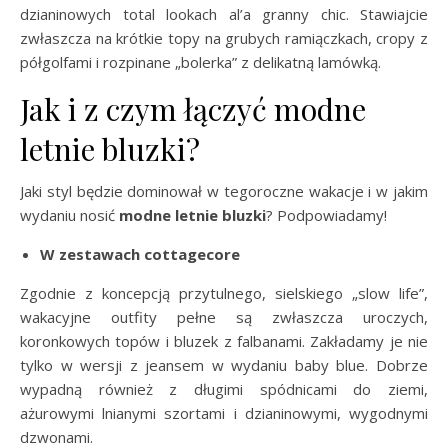
dzianinowych total lookach al’a granny chic. Stawiajcie
zwłaszcza na krótkie topy na grubych ramiączkach, cropy z
półgolfami i rozpinane „bolerka” z delikatną lamówką.
Jak i z czym łączyć modne
letnie bluzki?
Jaki styl będzie dominował w tegoroczne wakacje i w jakim
wydaniu nosić
modne letnie bluzki
? Podpowiadamy!
W zestawach cottagecore
Zgodnie z koncepcją przytulnego, sielskiego „slow life”,
wakacyjne outfity pełne są zwłaszcza uroczych,
koronkowych topów i bluzek z falbanami. Zakładamy je nie
tylko w wersji z jeansem w wydaniu baby blue. Dobrze
wypadną również z długimi spódnicami do ziemi,
ażurowymi lnianymi szortami i dzianinowymi, wygodnymi
dzwonami.