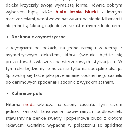
daleka krzyczały swoją wyrazistą formą. Równie dobrym
wyborem będą także
białe letnie bluzki
z licznymi
marszczeniami, warstwowo naszytymi na siebie falbanami i
niejednolitą fakturą, najlepiej ze strukturalnym zdobieniem.
Doskonale asymetryczne
Z wycięciami po bokach, na jedno ramię i w wersji z
asymetrycznym dekoltem, który świetnie będzie się
prezentował zwłaszcza w wieczorowych stylizacjach. W
tym roku będziemy je nosić nie tylko na specjalne okazje.
Sprawdzą się także jako przełamanie codziennego casualu
do denimowych spodenek i spódnic z wysokim stanem.
Kołnierze polo
Elitarna
moda
wkracza na salony casualu. Tym razem
jednak zamiast lansowania bawełnianych podkoszulek,
stawiamy na cienkie swetry i popelinowe bluzki z krótkim
rękawem. Genialnie wypadną w połączeniu ze spódnicą