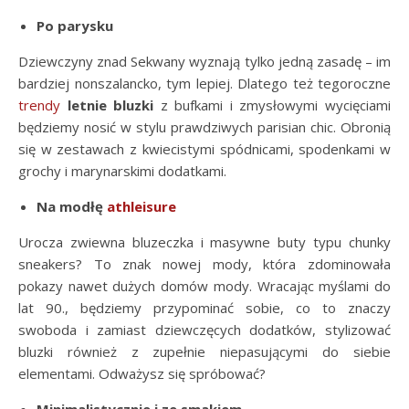
Po parysku
Dziewczyny znad Sekwany wyznają tylko jedną zasadę – im
bardziej nonszalancko, tym lepiej. Dlatego też tegoroczne
trendy
letnie bluzki
z bufkami i zmysłowymi wycięciami
będziemy nosić w stylu prawdziwych parisian chic. Obronią
się w zestawach z kwiecistymi spódnicami, spodenkami w
grochy i marynarskimi dodatkami.
Na modłę
athleisure
Urocza zwiewna bluzeczka i masywne buty typu chunky
sneakers? To znak nowej mody, która zdominowała
pokazy nawet dużych domów mody. Wracając myślami do
lat 90., będziemy przypominać sobie, co to znaczy
swoboda i zamiast dziewczęcych dodatków, stylizować
bluzki również z zupełnie niepasującymi do siebie
elementami. Odważysz się spróbować?
Minimalistycznie i ze smakiem