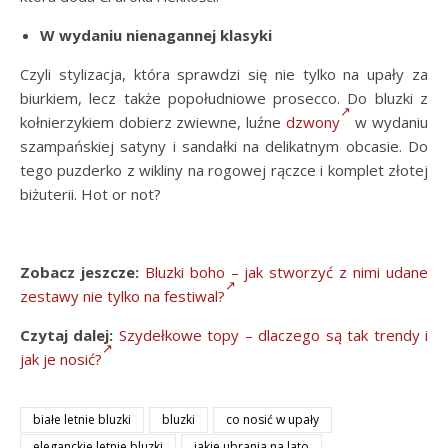
W wydaniu nienagannej klasyki
Czyli stylizacja, która sprawdzi się nie tylko na upały za
biurkiem, lecz także popołudniowe prosecco. Do bluzki z
kołnierzykiem dobierz zwiewne, luźne
dzwony
w wydaniu
szampańskiej satyny i sandałki na delikatnym obcasie. Do
tego puzderko z wikliny na rogowej rączce i komplet złotej
biżuterii. Hot or not?
Zobacz jeszcze:
Bluzki boho – jak stworzyć z nimi udane
zestawy nie tylko na festiwal?
Czytaj dalej:
Szydełkowe topy – dlaczego są tak trendy i
jak je nosić?
białe letnie bluzki
bluzki
co nosić w upały
eleganckie letnie bluzki
jakie ubrania na lato