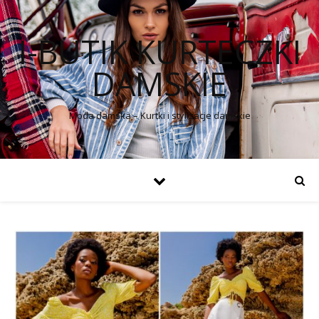
I-BUTIK KURTECZKI
DAMSKIE
Moda damska – Kurtki i stylizacje damskie