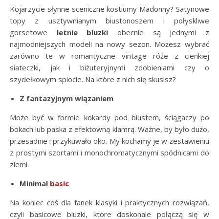
Kojarzycie słynne sceniczne kostiumy Madonny? Satynowe
topy z usztywnianym biustonoszem i połyskliwe
gorsetowe
letnie bluzki
obecnie są jednymi z
najmodniejszych modeli na nowy sezon. Możesz wybrać
zarówno te w romantyczne vintage róże z cienkiej
siateczki, jak i biżuteryjnymi zdobieniami czy o
szydełkowym splocie. Na które z nich się skusisz?
Z fantazyjnym wiązaniem
Może być w formie kokardy pod biustem, ściągaczy po
bokach lub paska z efektowną klamrą. Ważne, by było dużo,
przesadnie i przykuwało oko. My kochamy je w zestawieniu
z prostymi szortami i monochromatycznymi spódnicami do
ziemi.
Minimal
basic
Na koniec coś dla fanek klasyki i praktycznych rozwiązań,
czyli basicowe bluzki, które doskonale połączą się w