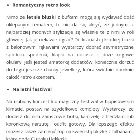
Romantyczny retro look
Mimo że
letnie bluzki
z bufkami mogą się wydawać dość
oklepanym tematem, to nie da się ukryć, że jednymi z
najbardziej modnych stylizacje są właśnie te z nimi w roli
głównej. Jak je ciekawie ograć? Do kraciastej krótkiej bluzki
z balonowymi rękawami wystarczy dobrać asymetryczne
spódnico-spodenki, klapki na obcasie i duże rogowe
okulary. Jeśli jesteś amatorką dodatków, koniecznie dorzuć
do tego jeszcze chunky jewellery, która świetnie domknie
całość retro akcentem.
Na letni festiwal
Na ulubiony koncert lub magiczny festiwal w hippisowskim
klimacie, postaw na szydełkowe komplety. Wystarczy, że
dodasz do nich zamszowe botki, kamizelę z frędzlami lub
koronkową narzutę i outfit gotowy. Dla lepszego efektu
możesz także zamienić top na kwiecistą bluzkę z falbanami,
która doda Ci uroku i lekkości.