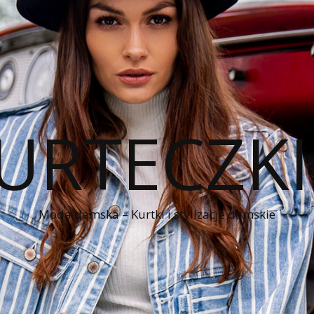
KURTECZK
Moda damska – Kurtki i stylizacje damskie