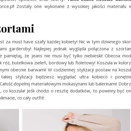
price.pl! Zostały one wykonane z wysokiej jakości materiału 
zortami
st za must have szafy każdej kobiety! Nic w tym dziwnego sko
ami garderoby! Najlepiej jednak wygląda połączona z szorta
 pamiętaj, że jeans nie musi być tylko niebieski! Obecna mo
k róż, butelkowa zieleń, bordowy lub fioletowy! Koszula w kolor
nymi obecnie barwami! W codziennej stylizacji postaw na koszu
iej stylizacji będziesz wyglądać ultra kobieco i ponętni
Całość dopełnij materiałowymi mokasynami lub balerinami! Dobr
 co koszula! Jeśli chodzi o resztę dodatków, to powinny być o
macie, co cały outfit!