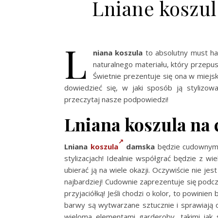
Lniane koszul
L
niana koszula
to absolutny must ha
naturalnego materiału, który przepus
Świetnie prezentuje się ona w miejski
dowiedzieć się, w jaki sposób ją stylizow
przeczytaj nasze podpowiedzi!
Lniana koszula na 
Lniana
koszula
damska
będzie cudownym r
stylizacjach! Idealnie współgrać będzie z 
ubierać ją na wiele okazji. Oczywiście nie je
najbardziej! Cudownie zaprezentuje się podc
przyjaciółką! Jeśli chodzi o kolor, to powinien 
barwy są wytwarzane sztucznie i sprawiają o
wieloma elementami garderoby, takimi jak 