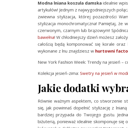
Modna lniana koszula damska
idealnie wpis
artykułów! Jednym z najwygodniejszych połącz
zwiewna stylizacja, której pozazdrości W
stylizacja monochromatyczna! Pamiętaj, że 
czerwonym, czarnym lub brązowym! Spódnica 
bawełna
! W chłodniejszy dzień możesz założ
całością będą komponować się korale oraz 
wykonane z lnu znajdziesz w
hurtowni facto
New York Fashion Week: Trendy na jesień – 
Kolekcja jesień-zima:
Swetry na jesień w mod
Jakie dodatki wybr
Równie ważnym aspektem, co stworzenie styl
się, jak powinnaś dopełnić stylizację z lni
bardziej przypada do Twojego gustu. Jedna
biżuterią, ponieważ idealnie skomponuje się 