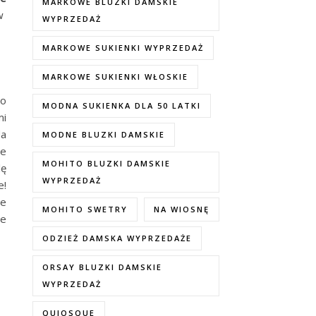
MARKOWE BLUZKI DAMSKIE
w
WYPRZEDAŻ
MARKOWE SUKIENKI WYPRZEDAŻ
MARKOWE SUKIENKI WŁOSKIE
ro
MODNA SUKIENKA DLA 50 LATKI
mi
da
MODNE BLUZKI DAMSKIE
ze
MOHITO BLUZKI DAMSKIE
lę
WYPRZEDAŻ
e!
ze
MOHITO SWETRY
NA WIOSNĘ
ne
ODZIEŻ DAMSKA WYPRZEDAŻE
ORSAY BLUZKI DAMSKIE
WYPRZEDAŻ
QUIOSQUE