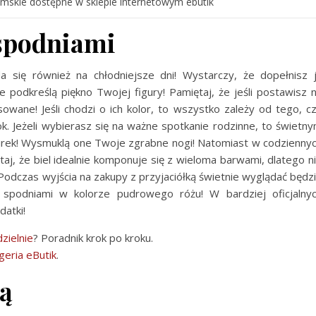
mskie dostępne w sklepie internetowym ebutik
 spodniami
a się również na chłodniejsze dni! Wystarczy, że dopełnisz 
podkreślą piękno Twojej figury! Pamiętaj, że jeśli postawisz 
owane! Jeśli chodzi o ich kolor, to wszystko zależy od tego, c
k. Jeżeli wybierasz się na ważne spotkanie rodzinne, to świetn
urek! Wysmuklą one Twoje zgrabne nogi! Natomiast w codzienny
taj, że biel idealnie komponuje się z wieloma barwami, dlatego n
Podczas wyjścia na zakupy z przyjaciółką świetnie wyglądać będz
spodniami w kolorze pudrowego różu! W bardziej oficjalny
datki!
zielnie
? Poradnik krok po kroku.
geria eButik
.
cą