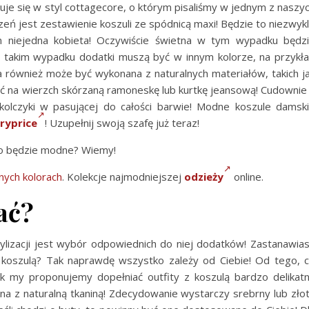
uje się w styl cottagecore, o którym pisaliśmy w jednym z naszy
eń jest zestawienie koszuli ze spódnicą maxi! Będzie to niezwyk
am niejedna kobieta! Oczywiście świetna w tym wypadku będz
w takim wypadku dodatki muszą być w innym kolorze, na przykł
również może być wykonana z naturalnych materiałów, takich j
yć na wierzch skórzaną ramoneskę lub kurtkę jeansową! Cudownie
kolczyki w pasującej do całości barwie! Modne koszule damsk
ryprice
! Uzupełnij swoją szafę już teraz!
co będzie modne? Wiemy!
nych kolorach
. Kolekcje najmodniejszej
odzieży
online.
ać?
izacji jest wybór odpowiednich do niej dodatków! Zastanawia
aną koszulą? Tak naprawdę wszystko zależy od Ciebie! Od tego, 
k my proponujemy dopełniać outfity z koszulą bardzo delikat
ona z naturalną tkaniną! Zdecydowanie wystarczy srebrny lub zło