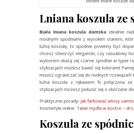
Modne lniane koszule da
Lniana koszula ze
Biała lniana koszula damska
idealnie nad
modnymi spodniami z wysokim stanem, które 
luźną koszulę, to spodnie powinny być dopas
chcesz stworzyć elegancki, czy casualowy loo
wyborem okażą się czarne spodnie w typie r
stylizacjach możesz bawić się kolorami! Pamię
musisz ograniczać się do nudnych rozwiązań! 
luźna koszula z rękawem ¾ połączona ze 
stylizacjach możesz pokusić się o skórzane do
Praktyczne porady:
Jak farbować włosy samod
Kosmetyki online:
Tanie mydła w kostce – dro
Koszula ze spódni