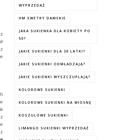
WYPRZEDAŻ
HM SWETRY DAMSKIE
JAKA SUKIENKA DLA KOBIETY PO
 z
50?
a!
sz
JAKIE SUKIENKI DLA 30 LATKI?
ie
JAKIE SUKIENKI ODMŁADZAJĄ?
JAKIE SUKIENKI WYSZCZUPLAJĄ?
KOLOROWE SUKIENKI
ch
ie
KOLOROWE SUKIENKI NA WIOSNĘ
ak
KOSZULOWE SUKIENKI
 z
ne
LIMANGO SUKIENKI WYPRZEDAŻ
 z
ie