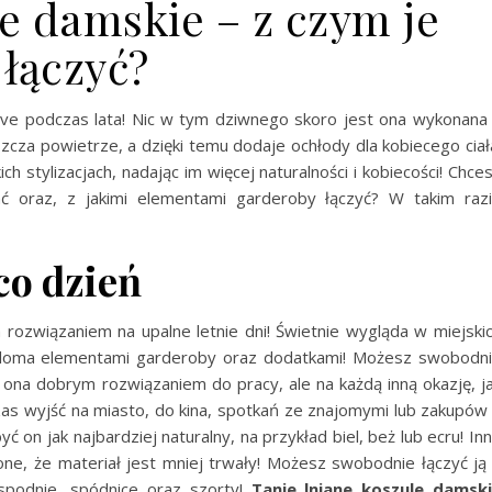
e damskie – z czym je
łączyć?
ve podczas lata! Nic w tym dziwnego skoro jest ona wykonana
zcza powietrze, a dzięki temu dodaje ochłody dla kobiecego ciał
ch stylizacjach, nadając im więcej naturalności i kobiecości! Chce
ać oraz, z jakimi elementami garderoby łączyć? W takim raz
co dzień
ozwiązaniem na upalne letnie dni! Świetnie wygląda w miejski
wieloma elementami garderoby oraz dodatkami! Możesz swobodn
st ona dobrym rozwiązaniem do pracy, ale na każdą inną okazję, j
zas wyjść na miasto, do kina, spotkań ze znajomymi lub zakupów
być on jak najbardziej naturalny, na przykład biel, beż lub ecru! In
ne, że materiał jest mniej trwały! Możesz swobodnie łączyć ją
spodnie, spódnice oraz szorty!
Tanie lniane koszule
damsk