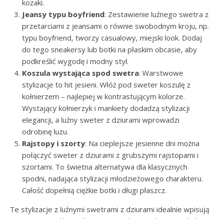
kozaki.
Jeansy typu boyfriend
: Zestawienie luźnego swetra z
przetarciami z jeansami o równie swobodnym kroju, np.
typu boyfriend, tworzy casualowy, miejski look. Dodaj
do tego sneakersy lub botki na płaskim obcasie, aby
podkreślić wygodę i modny styl.
Koszula wystająca spod swetra
: Warstwowe
stylizacje to hit jesieni. Włóż pod sweter koszulę z
kołnierzem – najlepiej w kontrastującym kolorze.
Wystający kołnierzyk i mankiety dodadzą stylizacji
elegancji, a luźny sweter z dziurami wprowadzi
odrobinę luzu.
Rajstopy i szorty
: Na cieplejsze jesienne dni można
połączyć sweter z dziurami z grubszymi rajstopami i
szortami. To świetna alternatywa dla klasycznych
spodni, nadająca stylizacji młodzieżowego charakteru.
Całość dopełnią ciężkie botki i długi płaszcz.
Te stylizacje z luźnymi swetrami z dziurami idealnie wpisują