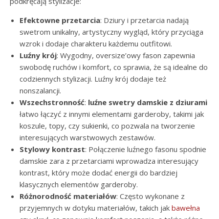
podkręcają stylizacje:
Efektowne przetarcia
: Dziury i przetarcia nadają
swetrom unikalny, artystyczny wygląd, który przyciąga
wzrok i dodaje charakteru każdemu outfitowi.
Luźny krój
: Wygodny, oversize’owy fason zapewnia
swobodę ruchów i komfort, co sprawia, że są idealne do
codziennych stylizacji. Luźny krój dodaje też
nonszalancji.
Wszechstronność
:
luźne swetry damskie z dziurami
łatwo łączyć z innymi elementami garderoby, takimi jak
koszule, topy, czy sukienki, co pozwala na tworzenie
interesujących warstwowych zestawów.
Stylowy kontrast
: Połączenie luźnego fasonu spodnie
damskie zara z przetarciami wprowadza interesujący
kontrast, który może dodać energii do bardziej
klasycznych elementów garderoby.
Różnorodność materiałów
: Często wykonane z
przyjemnych w dotyku materiałów, takich jak
bawełna