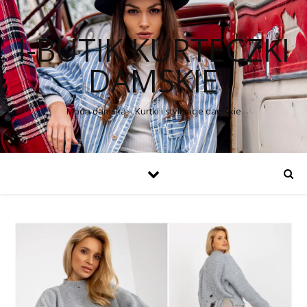
I-BUTIK KURTECZKI
DAMSKIE
Moda damska – Kurtki i stylizacje damskie