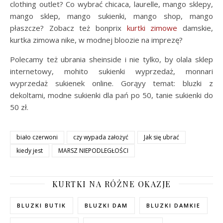
clothing outlet? Co wybrać chicaca, laurelle, mango sklepy,
mango sklep, mango sukienki, mango shop, mango
płaszcze? Zobacz też bonprix
kurtki zimowe
damskie,
kurtka zimowa nike, w modnej bloozie na imprezę?
Polecamy też ubrania sheinside i nie tylko, by olala sklep
internetowy, mohito sukienki wyprzedaż, monnari
wyprzedaż sukienek online. Gorąyy temat: bluzki z
dekoltami, modne sukienki dla pań po 50, tanie sukienki do
50 zł.
biało czerwoni
czy wypada założyć
Jak się ubrać
kiedy jest
MARSZ NIEPODLEGŁOŚCI
KURTKI NA RÓŻNE OKAZJE
BLUZKI BUTIK
BLUZKI DAM
BLUZKI DAMKIE