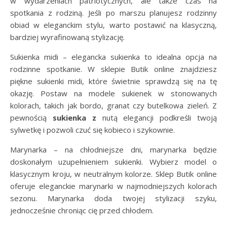
w wydarzeniach patriotycznych, ale także czas na
spotkania z rodziną. Jeśli po marszu planujesz rodzinny
obiad w eleganckim stylu, warto postawić na klasyczną,
bardziej wyrafinowaną stylizację.
Sukienka midi – elegancka sukienka to idealna opcja na
rodzinne spotkanie. W sklepie Butik online znajdziesz
piękne sukienki midi, które świetnie sprawdzą się na tę
okazję. Postaw na modele sukienek w stonowanych
kolorach, takich jak bordo, granat czy butelkowa zieleń. Z
pewnością
sukienka z
nutą elegancji podkreśli twoją
sylwetkę i pozwoli czuć się kobieco i szykownie.
Marynarka – na chłodniejsze dni, marynarka będzie
doskonałym uzupełnieniem sukienki. Wybierz model o
klasycznym kroju, w neutralnym kolorze. Sklep Butik online
oferuje eleganckie marynarki w najmodniejszych kolorach
sezonu. Marynarka doda twojej stylizacji szyku,
jednocześnie chroniąc cię przed chłodem.