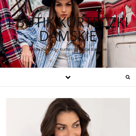
I-BUTIK KURTECZKI
DAMSKIE
Moda damska – Kurtki i stylizacje damskie