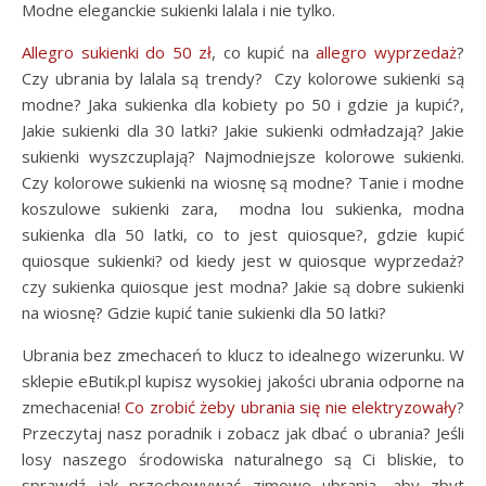
Modne eleganckie sukienki lalala i nie tylko.
Allegro sukienki do 50 zł
, co kupić na
allegro wyprzedaż
?
Czy ubrania by lalala są trendy? Czy kolorowe sukienki są
modne? Jaka sukienka dla kobiety po 50 i gdzie ja kupić?,
Jakie sukienki dla 30 latki? Jakie sukienki odmładzają? Jakie
sukienki wyszczuplają? Najmodniejsze kolorowe sukienki.
Czy kolorowe sukienki na wiosnę są modne? Tanie i modne
koszulowe sukienki zara, modna lou sukienka, modna
sukienka dla 50 latki, co to jest quiosque?, gdzie kupić
quiosque sukienki? od kiedy jest w quiosque wyprzedaż?
czy sukienka quiosque jest modna? Jakie są dobre sukienki
na wiosnę? Gdzie kupić tanie sukienki dla 50 latki?
Ubrania bez zmechaceń to klucz to idealnego wizerunku. W
sklepie eButik.pl kupisz wysokiej jakości ubrania odporne na
zmechacenia!
Co zrobić żeby ubrania się nie elektryzowały
?
Przeczytaj nasz poradnik i zobacz jak dbać o ubrania? Jeśli
losy naszego środowiska naturalnego są Ci bliskie, to
sprawdź jak przechowywać zimowe ubrania, aby zbyt