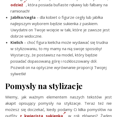
odzież
, która posiada bufiaste rękawy lub falbany na
ramionach!
Jabłko/cegła
– dla kobiet o figurze cegły lub jabłka
najlepszym wyborem będzie sukienka z paskiem.
Uwydatni on Twoje wcięcie w talii, które je zawsze jest
dobrze widoczne.
Kielich
– choć figura kielicha może wydawać się trudna
w stylizowaniu, to my mamy na nią swoje sposoby!
Wystarczy, że postawisz na model, który będzie
posiadać dopasowaną górę i rozkloszowany dół.
Pozwoli on na optyczne wyrównanie proporcji Twojej
sylwetki!
Pomysły na stylizacje
Wiemy, jak ważnym elementem naszych tekstów jest
akapit opisujący pomysły na stylizacje. Teraz też nie
możesz się doczekać, kiedy podamy Ci kilka pomysłów na
outfity
z kwiecistą sukienką
w roli głównej? Żaden