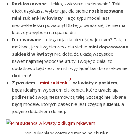
Rozkloszowane
– lekko, zwiewnie i seksownie? Taki
efekt uzyskasz, wybierając dla siebie
rozkloszowane
mini sukienki w kwiaty
! Tego typu model jest
niezwykle lekki i powabny! Dlatego uważa się, że nie ma
lepszego wyboru na upalne dni.
Dopasowane
– elegancja i kobiecość w jednym? Tak, to
możliwe, jeżeli wybierzesz dla siebie
mini dopasowane
sukienki w kwiaty
! Nie dość, że ukażą wszystkie,
nawet najmniej widoczne atuty Twojego ciała, to
dodatkowo będziesz w nich wyglądać bardzo szykownie
i kobieco!
Z paskiem
–
mini sukienki
w kwiaty z paskiem
,
będą idealnym wyborem dla kobiet, które uwielbiają
podkreślać swoją niesamowitą talię. Szczególnie lubiane
będą modele, których pasek nie jest częścią sukienki, a
jedynie dodatkiem do niej.
Mini sukienki w kwiaty dostępne na ebutik.pl