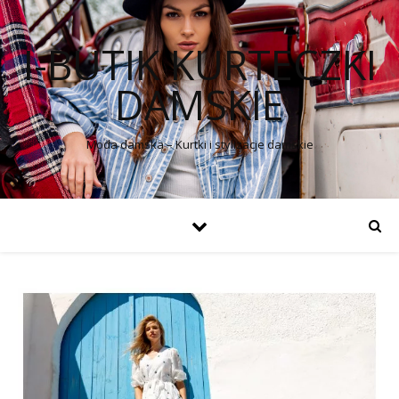
I-BUTIK KURTECZKI
DAMSKIE
Moda damska – Kurtki i stylizacje damskie