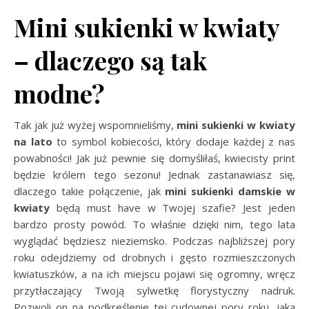
Mini sukienki w kwiaty
– dlaczego są tak
modne?
Tak jak już wyżej wspomnieliśmy,
mini sukienki w kwiaty
na lato
to symbol kobiecości, który dodaje każdej z nas
powabności! Jak już pewnie się domyśliłaś, kwiecisty print
będzie królem tego sezonu! Jednak zastanawiasz się,
dlaczego takie połączenie, jak
mini sukienki damskie w
kwiaty
będą must have w Twojej szafie? Jest jeden
bardzo prosty powód. To właśnie dzięki nim, tego lata
wyglądać będziesz nieziemsko. Podczas najbliższej pory
roku odejdziemy od drobnych i gęsto rozmieszczonych
kwiatuszków, a na ich miejscu pojawi się ogromny, wręcz
przytłaczający Twoją sylwetkę florystyczny nadruk.
Pozwoli on na podkreślenie tej cudownej pory roku, jaką