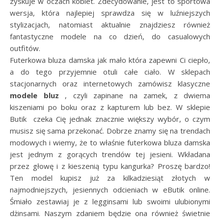
zyskuje w oczach kobiet. Zdecydowanie, jest to sportowa
wersja, która najlepiej sprawdza się w luźniejszych
stylizacjach, natomiast aktualnie znajdziesz również
fantastyczne modele na co dzień, do casualowych
outfitów.
Futerkowa bluza damska jak mało która zapewni Ci ciepło,
a do tego przyjemnie otuli całe ciało. W sklepach
stacjonarnych oraz internetowych zamówisz klasyczne
modele bluz
, czyli zapinane na zamek, z dwiema
kiszeniami po boku oraz z kapturem lub bez. W sklepie
Butik czeka Cię jednak znacznie większy wybór, o czym
musisz się sama przekonać. Dobrze znamy się na trendach
modowych i wiemy, że to właśnie futerkowa bluza damska
jest jednym z gorących trendów tej jesieni. Wkładana
przez głowę i z kieszenią typu kangurka? Proszę bardzo!
Ten model kupisz już za kilkadziesiąt złotych w
najmodniejszych, jesiennych odcieniach w eButik online.
Śmiało zestawiaj je z legginsami lub swoimi ulubionymi
dżinsami. Naszym zdaniem będzie ona również świetnie