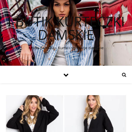
I-BUTIK KURTECZKI
DAMSKIE
Moda damska – Kurtki i stylizacje damskie