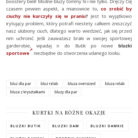
boostery bieli! Modne bluzy tommy hi i nie tylko. Dręczy Cię
czasem pewien aspekt, a mianowicie to,
co zrobić by
ciuchy nie kurczyły się w praniu
?
Jest to wyjątkowo
irytujący problem, który potrafi niestety całkiem zniszczyć
nasz ulubiony ciuch, dlatego warto wiedzieć, jak się przed
nim uchronić. Jeśli zauważasz braki w swojej sportowej
garderobie, wpadaj n do Butik po nowe
bluzki
sportowe
niezbędne do stworzenia udanego looku.
bluz dla par
bluz relab
bluza oversized
bluza relab
bluza z kryształkami
bluzy dla par
KURTKI NA RÓŻNE OKAZJE
BLUZKI BUTIK
BLUZKI DAM
BLUZKI DAMKIE