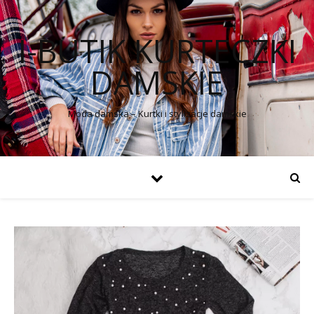
I-BUTIK KURTECZKI
DAMSKIE
Moda damska – Kurtki i stylizacje damskie