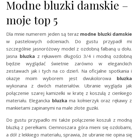
Modne bluzki damskie –
moje top 5
Dla mnie numerem jeden są teraz
modne bluzki damskie
w pastelowych odcieniach. Do gustu przypadł mi
szczególnie jasnoróżowy model z ozdobną falbaną u dołu.
Jasna
bluzka
z rękawem długości 3/4 i modną ozdobną
będzie wyglądać świetnie zarówno w eleganckich
zestawach jak i tych na co dzień. Na oficjalne spotkania i
okazje moim wyborem jest dwukolorowa
bluzka
wykonana z dwóch materiałów. Ubranie wygląda jak
połączenie szarej kamizelki w kratę z koszulą z cienkiego
materiału. Elegancka
bluzka
ma kołnierzyk oraz rękawy z
mankietami zapinanymi na małe złote guziki.
Do gustu przypadło mi także połączenie koszuli z modną
bluzką z perełkami. Ciemnoszara góra mieni się ozdobami,
a dół z lekkiego materiału, sprawia, że ubranie nie opina się