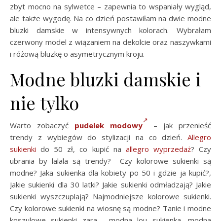
zbyt mocno na sylwetce – zapewnia to wspaniały wygląd,
ale także wygodę. Na co dzień postawiłam na dwie modne
bluzki damskie w intensywnych kolorach. Wybrałam
czerwony model z wiązaniem na dekolcie oraz naszywkami
i różową bluzkę o asymetrycznym kroju.
Modne bluzki damskie i
nie tylko
Warto zobaczyć
pudelek modowy
– jak przenieść
trendy z wybiegów do stylizacji na co dzień.
Allegro
sukienki
do 50 zł, co kupić na
allegro wyprzedaż
? Czy
ubrania by lalala są trendy? Czy kolorowe sukienki są
modne? Jaka sukienka dla kobiety po 50 i gdzie ja kupić?,
Jakie sukienki dla 30 latki? Jakie sukienki odmładzają? Jakie
sukienki wyszczuplają? Najmodniejsze kolorowe sukienki.
Czy kolorowe sukienki na wiosnę są modne? Tanie i modne
koszulowe sukienki zara, modna lou sukienka, modna